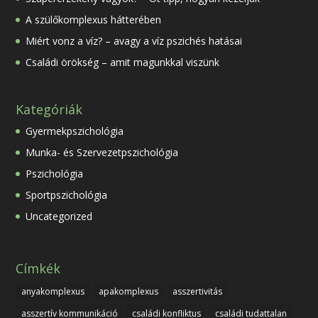
A szülőkomplexus hátterében
Miért vonz a víz? – avagy a víz pszichés hatásai
Családi örökség – amit magunkkal viszünk
Kategóriák
Gyermekpszichológia
Munka- és Szervezetpszichológia
Pszichológia
Sportpszichológia
Uncategorized
Címkék
anyakomplexus
apakomplexus
asszertivitás
asszertív kommunikáció
családi konfliktus
családi tudattalan