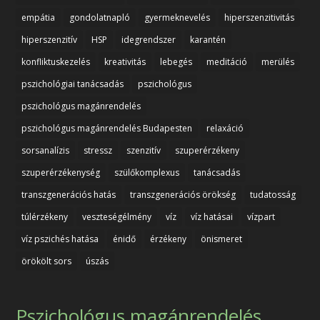
empátia
gondolatnapló
gyermeknevelés
hiperszenzitivitás
hiperszenzitív
HSP
idegrendszer
karantén
konfliktuskezelés
kreativitás
lebegés
meditáció
merülés
pszichológiai tanácsadás
pszichológus
pszichológus magánrendelés
pszichológus magánrendelés Budapesten
relaxáció
sorsanalízis
stressz
szenzitív
szuperérzékeny
szuperérzékenység
szülőkomplexus
tanácsadás
transzgenerációs hatás
transzgenerációs örökség
tudatosság
túlérzékeny
veszteségélmény
víz
víz hatásai
vízpart
víz pszichés hatása
énidő
érzékeny
önismeret
örökölt sors
úszás
Pszichológus magánrendelés