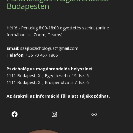
Budapesten
Hétfő - Péntekig 8:00-18:00 egyeztetés szerint (online
formában is - Zoom, Teams)
Email
:
szajlipszichologus@gmail.com
Telefon
:
+36 70 457 1866
Pszichológus magánrendelés helyszínei:
1111 Budapest, XI., Egry József u. 19. fsz. 5.
1111 Budapest, XI., Kruspér utca 5-7. fsz. 6.
Az árakról az
információ
fül alatt tájékozódhat.
Facebook
Instagram
Link