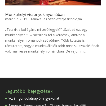
Munkahelyi viszonyok nyomában
márc 17, 2019
|
Munka- és Szervezetpszichológia
„Tetszik a kollégám, mi tévő legyek?” „Szabad ezt egy
munkahelyen?” – merülnek fel a kérdések, amikor a
munkahelyen románcok szövődnek. Több kutatás is
rámutatott, hogy a munkavállalók több mint 50 százalékának
volt már része munkahelyi románcban. De vajon mi...
Legutóbbi bejegyzések
‘Az én gondolatnaplóm’ gyakorlat
Szuperérzékeny vagyok? – Öt tipp, hogyan kezeljük