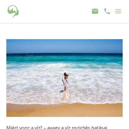
Miért vonz a víz? – avagy a víz pszichés hatásai