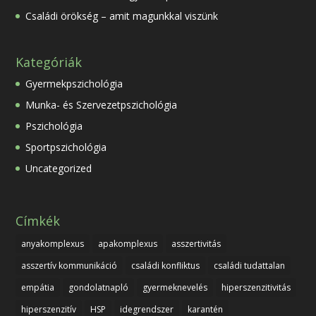
Családi örökség – amit magunkkal viszünk
Kategóriák
Gyermekpszichológia
Munka- és Szervezetpszichológia
Pszichológia
Sportpszichológia
Uncategorized
Címkék
anyakomplexus
apakomplexus
asszertivitás
asszertív kommunikáció
családi konfliktus
családi tudattalan
empátia
gondolatnapló
gyermeknevelés
hiperszenzitivitás
hiperszenzitív
HSP
idegrendszer
karantén