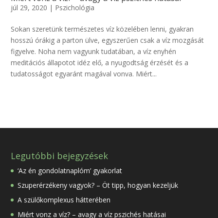
júl 29, 2020
|
Pszichológia
Sokan szeretünk természetes víz közelében lenni, gyakran
hosszú órákig a parton ülve, egyszerűen csak a víz mozgását
figyelve. Noha nem vagyunk tudatában, a víz enyhén
meditációs állapotot idéz elő, a nyugodtság érzését és a
tudatosságot egyaránt magával vonva. Miért...
Legutóbbi bejegyzések
‘Az én gondolatnaplóm’ gyakorlat
Szuperérzékeny vagyok? – Öt tipp, hogyan kezeljük
A szülőkomplexus hátterében
Miért vonz a víz? – avagy a víz pszichés hatásai