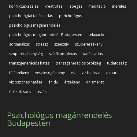
konfliktuskezelés
kreativitás
lebegés
meditáció
merülés
pszichológiai tanácsadás
pszichológus
pszichológus magánrendelés
pszichológus magánrendelés Budapesten
relaxáció
sorsanalízis
stressz
szenzitív
szuperérzékeny
szuperérzékenység
szülőkomplexus
tanácsadás
transzgenerációs hatás
transzgenerációs örökség
tudatosság
túlérzékeny
veszteségélmény
víz
víz hatásai
vízpart
víz pszichés hatása
énidő
érzékeny
önismeret
örökölt sors
úszás
Pszichológus magánrendelés
Budapesten