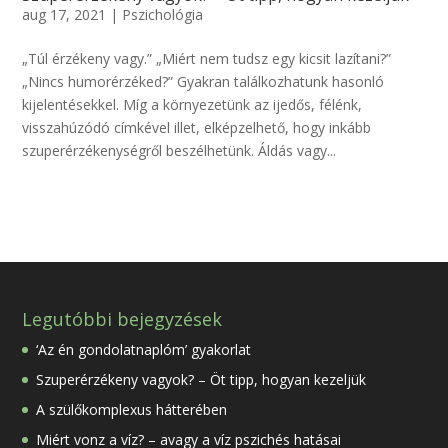
aug 17, 2021
|
Pszichológia
„Túl érzékeny vagy.” „Miért nem tudsz egy kicsit lazítani?”
„Nincs humorérzéked?” Gyakran találkozhatunk hasonló
kijelentésekkel. Míg a környezetünk az ijedős, félénk,
visszahúzódó címkével illet, elképzelhető, hogy inkább
szuperérzékenységről beszélhetünk. Áldás vagy...
Legutóbbi bejegyzések
‘Az én gondolatnaplóm’ gyakorlat
Szuperérzékeny vagyok? – Öt tipp, hogyan kezeljük
A szülőkomplexus hátterében
Miért vonz a víz? – avagy a víz pszichés hatásai