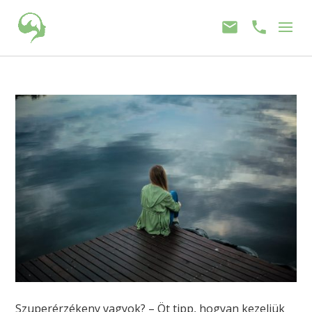
Szuperérzékeny vagyok? – Öt tipp, hogyan kezeljük