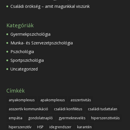
Családi örökség – amit magunkkal viszünk
Kategóriák
Gyermekpszichológia
Munka- és Szervezetpszichológia
Pszichológia
Sportpszichológia
Uncategorized
Címkék
anyakomplexus
apakomplexus
asszertivitás
asszertív kommunikáció
családi konfliktus
családi tudattalan
empátia
gondolatnapló
gyermeknevelés
hiperszenzitivitás
hiperszenzitív
HSP
idegrendszer
karantén