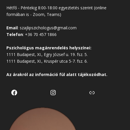
Hétfő - Péntekig 8:00-18:00 egyeztetés szerint (online
formában is - Zoom, Teams)
Email
:
szajlipszichologus@gmail.com
Telefon
:
+36 70 457 1866
Pszichológus magánrendelés helyszínei:
1111 Budapest, XI., Egry József u. 19. fsz. 5.
1111 Budapest, XI., Kruspér utca 5-7. fsz. 6.
Az árakról az
információ
fül alatt tájékozódhat.
Facebook
Instagram
Link