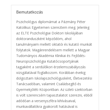
Bemutatkozás
Pszichológus diplomámat a Pázmány Péter
Katolikus Egyetemen szereztem meg. Jelenleg
az ELTE Pszichológiai Doktori Iskolájában
doktoranduszként képződöm, ahol
tanulmányaim mellett oktatói és kutató munkát
folytatok. Magánrendelésem mellett a Magyar
Tudományos Akadémia Klinikai és Fejlődés-
Neuropszichológia Kutatócsoportjának
tagjaként a serdülőkori érzelemszabályozás
vizsgálatával foglalkozom. Korábban évekig
dolgoztam Iskolapszichológusként, Életvezetési
Tanácsadóban, valamint Családsegítő és
Gyermekjóléti Központban. Az üzleti szektorban
is volt szerencsém tapasztalatot szerezni, ebből
adódóan a versenyszféra kihívásaival,
munkavállalókra gyakorolt hatásával is