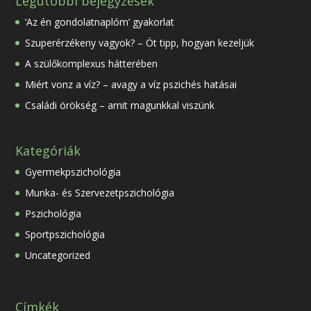
Legutóbbi bejegyzések
‘Az én gondolatnaplóm’ gyakorlat
Szuperérzékeny vagyok? – Öt tipp, hogyan kezeljük
A szülőkomplexus hátterében
Miért vonz a víz? – avagy a víz pszichés hatásai
Családi örökség – amit magunkkal viszünk
Kategóriák
Gyermekpszichológia
Munka- és Szervezetpszichológia
Pszichológia
Sportpszichológia
Uncategorized
Címkék