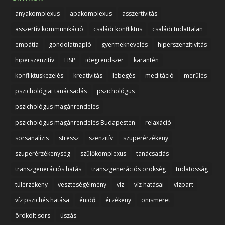
anyakomplexus
apakomplexus
asszertivitás
asszertív kommunikáció
családi konfliktus
családi tudattalan
empátia
gondolatnapló
gyermeknevelés
hiperszenzitivitás
hiperszenzitív
HSP
idegrendszer
karantén
konfliktuskezelés
kreativitás
lebegés
meditáció
merülés
pszichológiai tanácsadás
pszichológus
pszichológus magánrendelés
pszichológus magánrendelés Budapesten
relaxáció
sorsanalízis
stressz
szenzitív
szuperérzékeny
szuperérzékenység
szülőkomplexus
tanácsadás
transzgenerációs hatás
transzgenerációs örökség
tudatosság
túlérzékeny
veszteségélmény
víz
víz hatásai
vízpart
víz pszichés hatása
énidő
érzékeny
önismeret
örökölt sors
úszás