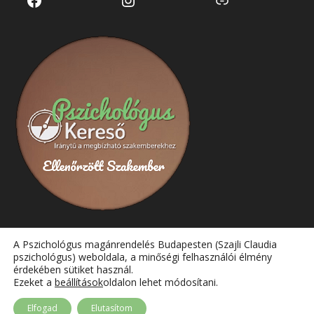
A Pszichológus magánrendelés Budapesten (Szajli Claudia
pszichológus) weboldala, a minőségi felhasználói élmény
érdekében sütiket használ.
Ezeket a
beállítások
oldalon lehet módosítani.
Szajli Claudia - Pszichológus magánrendelés Budapesten
Elfogad
Elutasítom
Minden jog fenntartva. | Az oldalt a
Coral Design
fejleszti.