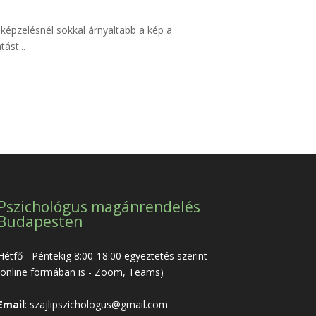
épzelésnél sokkal árnyaltabb a kép a
ást...
Pszichológus magánrendelés
Budapesten
Hétfő - Péntekig 8:00-18:00 egyeztetés szerint
(online formában is - Zoom, Teams)
Email
:
szajlipszichologus@gmail.com