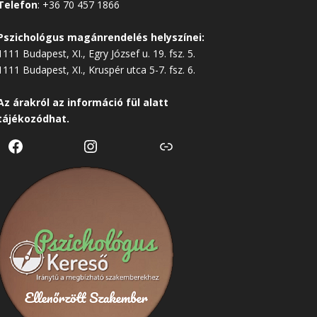
Telefon
:
+36 70 457 1866
Pszichológus magánrendelés helyszínei:
1111 Budapest, XI., Egry József u. 19. fsz. 5.
1111 Budapest, XI., Kruspér utca 5-7. fsz. 6.
Az árakról az
információ
fül alatt
tájékozódhat.
Facebook
Instagram
Link