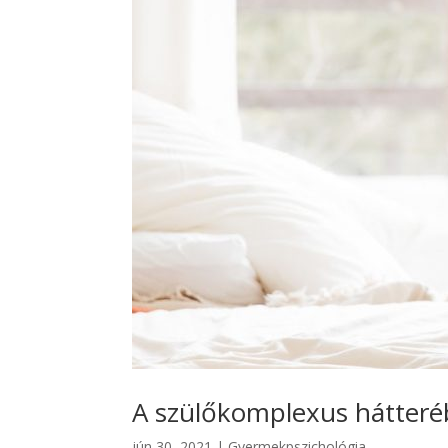
A szülőkomplexus hátter
jún 30, 2021
|
Gyermekpszichológia