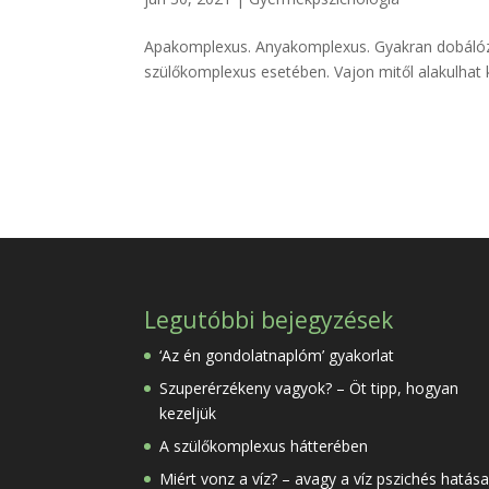
Apakomplexus. Anyakomplexus. Gyakran dobálózu
szülőkomplexus esetében. Vajon mitől alakulhat 
Legutóbbi bejegyzések
‘Az én gondolatnaplóm’ gyakorlat
Szuperérzékeny vagyok? – Öt tipp, hogyan
kezeljük
A szülőkomplexus hátterében
Miért vonz a víz? – avagy a víz pszichés hatása