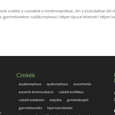
nk ezekkel a szavakkal a mindennapokban, ám a köztudatban élő elk
ki gyermekünkben szülőkomplexus? Milyen típusai lehetnek? Milyen hat
Címkék
anyakomplexus
apakomplexus
asszertivitás
asszertív kommunikáció
családi konfliktus
családi tudattalan
empátia
gondolatnapló
gyermeknevelés
hiperszenzitivitás
i