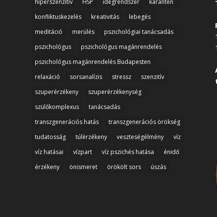
hiperszenzitív
HSP
idegrendszer
karantén
konfliktuskezelés
kreativitás
lebegés
meditáció
merülés
pszichológiai tanácsadás
pszichológus
pszichológus magánrendelés
pszichológus magánrendelés Budapesten
relaxáció
sorsanalízis
stressz
szenzitív
szuperérzékeny
szuperérzékenység
szülőkomplexus
tanácsadás
transzgenerációs hatás
transzgenerációs örökség
tudatosság
túlérzékeny
veszteségélmény
víz
víz hatásai
vízpart
víz pszichés hatása
énidő
érzékeny
önismeret
örökölt sors
úszás