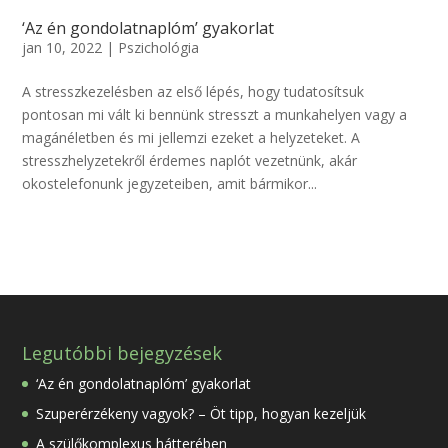
‘Az én gondolatnaplóm’ gyakorlat
jan 10, 2022
|
Pszichológia
A stresszkezelésben az első lépés, hogy tudatosítsuk
pontosan mi vált ki bennünk stresszt a munkahelyen vagy a
magánéletben és mi jellemzi ezeket a helyzeteket. A
stresszhelyzetekről érdemes naplót vezetnünk, akár
okostelefonunk jegyzeteiben, amit bármikor...
Legutóbbi bejegyzések
‘Az én gondolatnaplóm’ gyakorlat
Szuperérzékeny vagyok? – Öt tipp, hogyan kezeljük
A szülőkomplexus hátterében