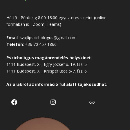
Hétfő - Péntekig 8:00-18:00 egyeztetés szerint (online
formában is - Zoom, Teams)
Email
:
szajlipszichologus@gmail.com
Telefon
:
+36 70 457 1866
Pszichológus magánrendelés helyszínei:
1111 Budapest, XI., Egry József u. 19. fsz. 5.
1111 Budapest, XI., Kruspér utca 5-7. fsz. 6.
Az árakról az
információ
fül alatt tájékozódhat.
Facebook
Instagram
Link