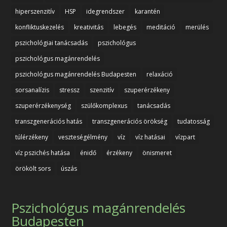
hiperszenzitív
HSP
idegrendszer
karantén
konfliktuskezelés
kreativitás
lebegés
meditáció
merülés
pszichológiai tanácsadás
pszichológus
pszichológus magánrendelés
pszichológus magánrendelés Budapesten
relaxáció
sorsanalízis
stressz
szenzitív
szuperérzékeny
szuperérzékenység
szülőkomplexus
tanácsadás
transzgenerációs hatás
transzgenerációs örökség
tudatosság
túlérzékeny
veszteségélmény
víz
víz hatásai
vízpart
víz pszichés hatása
énidő
érzékeny
önismeret
örökölt sors
úszás
Pszichológus magánrendelés
Budapesten