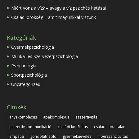
Miért vonz a víz? – avagy a víz pszichés hatásai
Családi örökség – amit magunkkal viszünk
Kategóriák
Gyermekpszichológia
Munka- és Szervezetpszichológia
Pszichológia
Sportpszichológia
Uncategorized
Címkék
anyakomplexus
apakomplexus
asszertivitás
asszertív kommunikáció
családi konfliktus
családi tudattalan
empátia
gondolatnapló
gyermeknevelés
hiperszenzitivitás