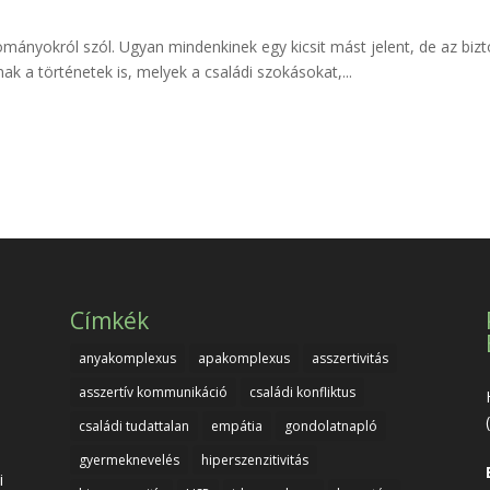
ományokról szól. Ugyan mindenkinek egy kicsit mást jelent, de az biz
ak a történetek is, melyek a családi szokásokat,...
Címkék
anyakomplexus
apakomplexus
asszertivitás
asszertív kommunikáció
családi konfliktus
családi tudattalan
empátia
gondolatnapló
gyermeknevelés
hiperszenzitivitás
i