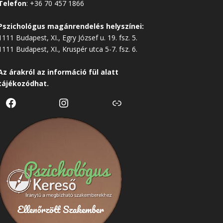
Telefon
:
+36 70 457 1866
Pszichológus magánrendelés helyszínei:
1111 Budapest, XI., Egry József u. 19. fsz. 5.
1111 Budapest, XI., Kruspér utca 5-7. fsz. 6.
Az árakról az
információ
fül alatt
tájékozódhat.
Facebook
Instagram
Link