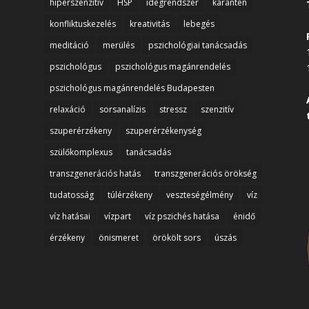
hiperszenzitív
HSP
idegrendszer
karantén
konfliktuskezelés
kreativitás
lebegés
meditáció
merülés
pszichológiai tanácsadás
pszichológus
pszichológus magánrendelés
pszichológus magánrendelés Budapesten
relaxáció
sorsanalízis
stressz
szenzitív
szuperérzékeny
szuperérzékenység
szülőkomplexus
tanácsadás
transzgenerációs hatás
transzgenerációs örökség
tudatosság
túlérzékeny
veszteségélmény
víz
víz hatásai
vízpart
víz pszichés hatása
énidő
érzékeny
önismeret
örökölt sors
úszás