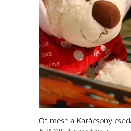
Öt mese a Karácsony csodá
dec 18, 2018
|
Gyermekpszichológia