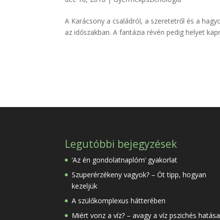
A Karácsony a családról, a szeretetről és a hagy
az időszakban. A fantázia révén pedig helyet kapn
Legutóbbi bejegyzések
‘Az én gondolatnaplóm’ gyakorlat
Szuperérzékeny vagyok? – Öt tipp, hogyan
kezeljük
A szülőkomplexus hátterében
Miért vonz a víz? – avagy a víz pszichés hatása