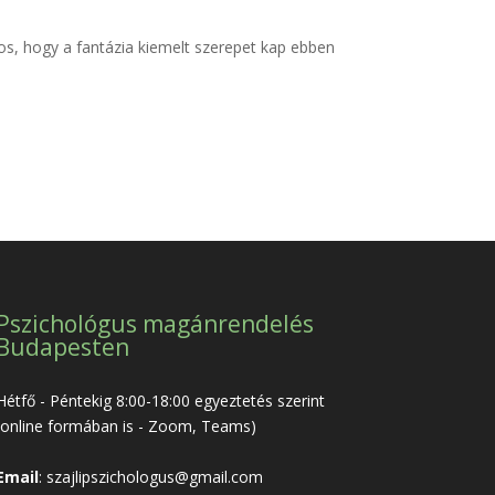
tos, hogy a fantázia kiemelt szerepet kap ebben
Pszichológus magánrendelés
Budapesten
Hétfő - Péntekig 8:00-18:00 egyeztetés szerint
(online formában is - Zoom, Teams)
Email
:
szajlipszichologus@gmail.com