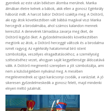
gyerekek az este után békésen álomba merülnek. Marika
álmában életre kelnek a bábok, akik ellen a gonosz Egérkirály
háborút indít. A harcot bátor Diótörő szakítja meg. A Diótörő,
aki egy átok következtében vált bábbá magával viszi Marika
hercegnőt a birodalmába, ahol számos kalandon mennek
keresztül. A denevérek támadása zavarja meg őket, de
Diótörő legyőzi őket. A győzedelmeskedés következtében
megtörik az átok, a Diótörő herceggé változik és a birodalma
ismét ragyog. Az egérkirály hatalommal bíró istent
szimbolizálja, veszélyes elragadtatásokhoz, a személyiség
széteséséhez vezet, ahogyan saját kegyetlensége áldozatává
válik. A Diótörő megmentő szerepben a jót szimbolizálja, ami
nem a külsőségekben nyilvánul meg. A mesében
megelevenednek az igazi karácsonyi csodák, a varázslat. A jó
sikeresen győzedelmeskedik a gonosz felett, majd mindenki
elnyeri méltó jutalmát.