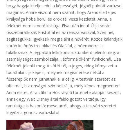
hogy hagyja kiteljesedni a képességét, jégből palotát varázsol
magának. Amire viszont nem számít, hogy Arendelle teljes
királysága hóba borul és örök tél veszi kezdetét. Anna, a
félelmet nem ismerő kishúga Elsa után indul. Útja során
összebarátkozik Kristoffal és az rénszarvasával, Sven-nel,
segítségükkel igyekszik megtalálni a nővérét. Közös kalandjaik
során különös trollokkal és Olaf-fal, a hóemberrel is
találkoznak. A jégpalota lelki konstruktumként jelenik meg: a
személyiséget szimbolizálja, „átformálóként” funkcionál, Elsa
félelmét jeleníti meg. A sötét tél, a jeges, rideg környezet a
tudattalant jelképezi, melynek megismerése nélkül a
főszereplők nem juthatnak el a célig. A testvéri szeretet az
oltalmat, biztonságot szimbolizálja, mely képes megmenteni
Anna életét. A rajzfilm a Hókirálynő története alapján készült,
annak egy Walt Disney által feldolgozott verziója. Így
tanulsága is hasonló: mese arról, ahogy a testvéri szeretet
legyőzi a gonosz varázslatot.