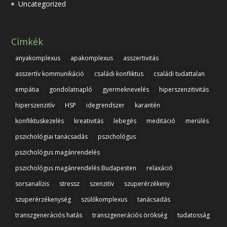
Uncategorized
Címkék
anyakomplexus
apakomplexus
asszertivitás
asszertív kommunikáció
családi konfliktus
családi tudattalan
empátia
gondolatnapló
gyermeknevelés
hiperszenzitivitás
hiperszenzitív
HSP
idegrendszer
karantén
konfliktuskezelés
kreativitás
lebegés
meditáció
merülés
pszichológiai tanácsadás
pszichológus
pszichológus magánrendelés
pszichológus magánrendelés Budapesten
relaxáció
sorsanalízis
stressz
szenzitív
szuperérzékeny
szuperérzékenység
szülőkomplexus
tanácsadás
transzgenerációs hatás
transzgenerációs örökség
tudatosság