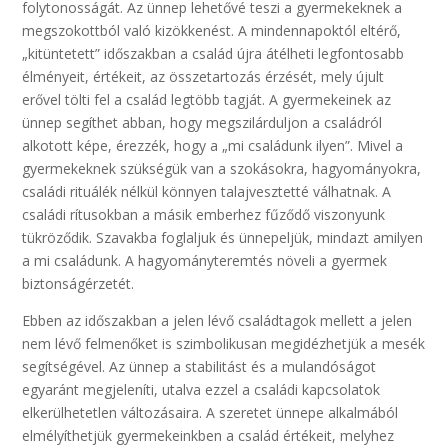
folytonosságát. Az ünnep lehetővé teszi a gyermekeknek a
megszokottból való kizökkenést. A mindennapoktól eltérő,
„kitüntetett” időszakban a család újra átélheti legfontosabb
élményeit, értékeit, az összetartozás érzését, mely újult
erővel tölti fel a család legtöbb tagját. A gyermekeinek az
ünnep segíthet abban, hogy megszilárduljon a családról
alkotott képe, érezzék, hogy a „mi családunk ilyen”. Mivel a
gyermekeknek szükségük van a szokásokra, hagyományokra,
családi rituálék nélkül könnyen talajvesztetté válhatnak. A
családi rítusokban a másik emberhez fűződő viszonyunk
tükröződik. Szavakba foglaljuk és ünnepeljük, mindazt amilyen
a mi családunk. A hagyományteremtés növeli a gyermek
biztonságérzetét.
Ebben az időszakban a jelen lévő családtagok mellett a jelen
nem lévő felmenőket is szimbolikusan megidézhetjük a mesék
segítségével. Az ünnep a stabilitást és a mulandóságot
egyaránt megjeleníti, utalva ezzel a családi kapcsolatok
elkerülhetetlen változásaira. A szeretet ünnepe alkalmából
elmélyíthetjük gyermekeinkben a család értékeit, melyhez