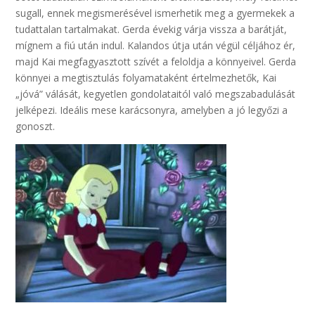
sugall, ennek megismerésével ismerhetik meg a gyermekek a
tudattalan tartalmakat. Gerda évekig várja vissza a barátját,
mígnem a fiú után indul. Kalandos útja után végül céljához ér,
majd Kai megfagyasztott szívét a feloldja a könnyeivel. Gerda
könnyei a megtisztulás folyamataként értelmezhetők, Kai
„jóvá” válását, kegyetlen gondolataitól való megszabadulását
jelképezi. Ideális mese karácsonyra, amelyben a jó legyőzi a
gonoszt.