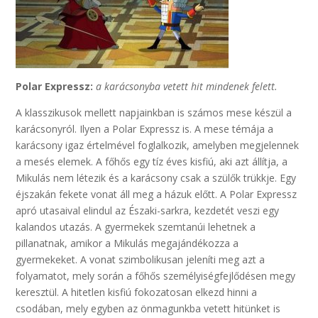
Polar Expressz:
a karácsonyba vetett hit mindenek felett.
A klasszikusok mellett napjainkban is számos mese készül a
karácsonyról. Ilyen a Polar Expressz is. A mese témája a
karácsony igaz értelmével foglalkozik, amelyben megjelennek
a mesés elemek. A főhős egy tíz éves kisfiú, aki azt állítja, a
Mikulás nem létezik és a karácsony csak a szülők trükkje. Egy
éjszakán fekete vonat áll meg a házuk előtt. A Polar Expressz
apró utasaival elindul az Északi-sarkra, kezdetét veszi egy
kalandos utazás. A gyermekek szemtanúi lehetnek a
pillanatnak, amikor a Mikulás megajándékozza a
gyermekeket. A vonat szimbolikusan jeleníti meg azt a
folyamatot, mely során a főhős személyiségfejlődésen megy
keresztül. A hitetlen kisfiú fokozatosan elkezd hinni a
csodában, mely egyben az önmagunkba vetett hitünket is