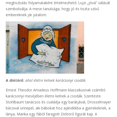
megtisztulás folyamataként értelmezhető: Lujzi „jóvá” válását
szimbolizálja. A mese tanulsága, hogy jó és tiszta szívű
embereknek jár jutalom.
A diótörő:
ahol életre kelnek karácsonyi csodák.
Ernest Theodor Amadeus Hoffmann klasszikusnak számító
karácsonyi meséjében életre kelnek a csodák. Szenteste
Stohlbaum tanácsos és családja egy barátjával, Drosselmayer
bácsival ünnepel, aki bábokat hoz ajándékba a gyerekeknek, a
lánya, Marika egy fából faragott Diótörő figurát kap. A