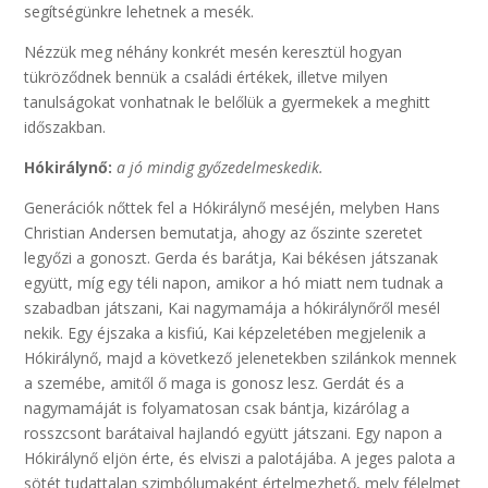
segítségünkre lehetnek a mesék.
Nézzük meg néhány konkrét mesén keresztül hogyan
tükröződnek bennük a családi értékek, illetve milyen
tanulságokat vonhatnak le belőlük a gyermekek a meghitt
időszakban.
Hókirálynő:
a jó mindig győzedelmeskedik.
Generációk nőttek fel a Hókirálynő meséjén, melyben Hans
Christian Andersen bemutatja, ahogy az őszinte szeretet
legyőzi a gonoszt. Gerda és barátja, Kai békésen játszanak
együtt, míg egy téli napon, amikor a hó miatt nem tudnak a
szabadban játszani, Kai nagymamája a hókirálynőről mesél
nekik. Egy éjszaka a kisfiú, Kai képzeletében megjelenik a
Hókirálynő, majd a következő jelenetekben szilánkok mennek
a szemébe, amitől ő maga is gonosz lesz. Gerdát és a
nagymamáját is folyamatosan csak bántja, kizárólag a
rosszcsont barátaival hajlandó együtt játszani. Egy napon a
Hókirálynő eljön érte, és elviszi a palotájába. A jeges palota a
sötét tudattalan szimbólumaként értelmezhető, mely félelmet