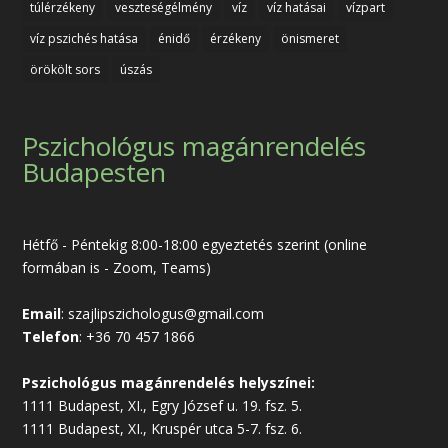
túlérzékeny
veszteségélmény
víz
víz hatásai
vízpart
víz pszichés hatása
énidő
érzékeny
önismeret
örökölt sors
úszás
Pszichológus magánrendelés
Budapesten
Hétfő - Péntekig 8:00-18:00 egyeztetés szerint (online
formában is - Zoom, Teams)
Email
:
szajlipszichologus@gmail.com
Telefon
:
+36 70 457 1866
Pszichológus magánrendelés helyszínei:
1111 Budapest, XI., Egry József u. 19. fsz. 5.
1111 Budapest, XI., Kruspér utca 5-7. fsz. 6.