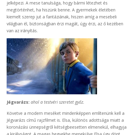
jelképezi. A mese tanulsága, hogy bármi létezhet és
megtörténhet, ha hiszünk benne. A gyermekek életében
kiemelt szerep jut a fantáziának, hiszen amíg a mesebeli
világban él, biztonságban érzi magát, úgy érzi, az ő kezében
van az irányítás.
Jégvarázs:
ahol a testvéri szeretet győz.
Követve a modern meséket mindenképpen említenünk kell a
Jégvarázs című rajzfilmet is. Elsa, különös adottsága miatt a
koronázási ünnepségről kétségbeesetten elmenekül, elhagyja
a királyságot. A magas hegyekbe menekülve Elsa úgy dönt,