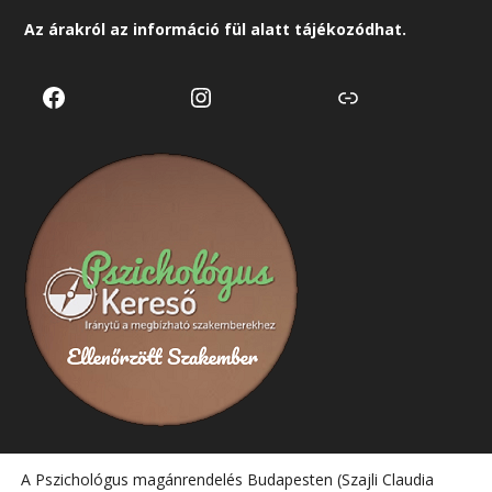
Az árakról az
információ
fül alatt tájékozódhat.
Facebook
Instagram
Link
A Pszichológus magánrendelés Budapesten (Szajli Claudia