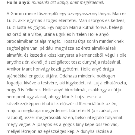
Holle anyó:
mindenki azt kapja, amit megérdemel.
A Grimm mese főszereplői egy özvegyasszony lányai, Mari és
Lujzi, akik egymás szöges ellentétei. Mari szorgos és kedves,
Lujzi lusta és gőgös. Egy napon Mari a kútnál fonva, beleejti
az orsóját a vízbe, utána ugrik és hirtelen Holle anyó
birodalmában találja magát. Hosszú útja során mindenkinek
segítségére van, például megrázza az érett almákkal teli
almafát, és kiszedi a kész kenyeret a kemencéből. Végül Holle
anyóhoz ér, akinél jó szolgálatot teszt dunyhája rázásánál.
Amikor Marit honvágy kezdi gyötörni, Holle anyó drága
ajándékkal engedte útjára. Odahaza mindenki boldogan
fogadja, kivéve a testvére, aki irigykedett rá. Lujzi elhatározta,
hogy ő is felkeresi Holle anyó birodalmát, csakhogy az útja
nem pont úgy alakul, ahogy Marié. Lujza esete a
következőképpen írható le: először differenciálódik az én,
majd a megkapja megérdemelt büntetését (a szurkot, ami
rázúdul), ezzel megerősödik az én, belső integráló folyamat
megy végbe: A jóságos és a gőgös lány képe összeolvad,
mellyel létrejön az egészséges kép. A dunyha rázása a