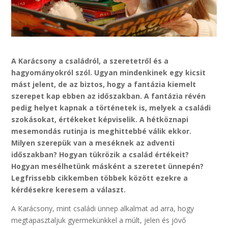
A Karácsony a családról, a szeretetről és a
hagyományokról szól. Ugyan mindenkinek egy kicsit
mást jelent, de az biztos, hogy a fantázia kiemelt
szerepet kap ebben az időszakban. A fantázia révén
pedig helyet kapnak a történetek is, melyek a családi
szokásokat, értékeket képviselik. A hétköznapi
mesemondás rutinja is meghittebbé válik ekkor.
Milyen szerepük van a meséknek az adventi
időszakban? Hogyan tükrözik a család értékeit?
Hogyan mesélhetünk másként a szeretet ünnepén?
Legfrissebb cikkemben többek között ezekre a
kérdésekre keresem a választ.
A Karácsony, mint családi ünnep alkalmat ad arra, hogy
megtapasztaljuk gyermekünkkel a múlt, jelen és jövő