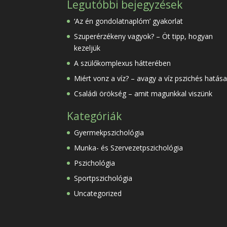
Legutóbbi bejegyzések
‘Az én gondolatnaplóm’ gyakorlat
Szuperérzékeny vagyok? – Öt tipp, hogyan
kezeljük
A szülőkomplexus hátterében
Miért vonz a víz? – avagy a víz pszichés hatása
Családi örökség – amit magunkkal viszünk
Kategóriák
Gyermekpszichológia
Munka- és Szervezetpszichológia
Pszichológia
Sportpszichológia
Uncategorized