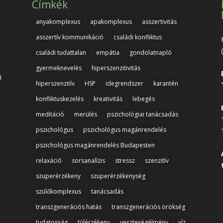
Címkék
anyakomplexus
apakomplexus
asszertivitás
asszertív kommunikáció
családi konfliktus
családi tudattalan
empátia
gondolatnapló
gyermeknevelés
hiperszenzitivitás
i
hiperszenzitív
HSP
idegrendszer
karantén
konfliktuskezelés
kreativitás
lebegés
meditáció
merülés
pszichológiai tanácsadás
pszichológus
pszichológus magánrendelés
pszichológus magánrendelés Budapesten
relaxáció
sorsanalízis
stressz
szenzitív
szuperérzékeny
szuperérzékenység
szülőkomplexus
tanácsadás
transzgenerációs hatás
transzgenerációs örökség
tudatosság
túlérzékeny
veszteségélmény
víz