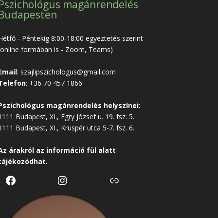
Pszichológus magánrendelés
Budapesten
Hétfő - Péntekig 8:00-18:00 egyeztetés szerint
(online formában is - Zoom, Teams)
Email
:
szajlipszichologus@gmail.com
Telefon
:
+36 70 457 1866
Pszichológus magánrendelés helyszínei:
1111 Budapest, XI., Egry József u. 19. fsz. 5.
1111 Budapest, XI., Kruspér utca 5-7. fsz. 6.
Az árakról az
információ
fül alatt
tájékozódhat.
Facebook
Instagram
Link