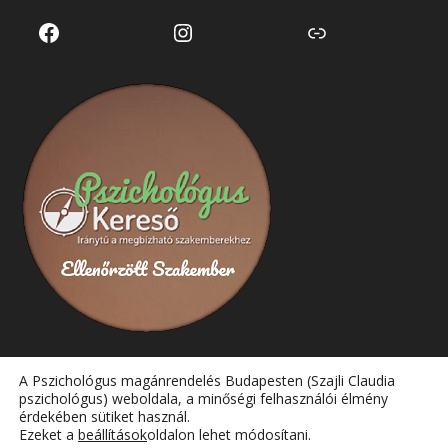
Facebook
Instagram
Link
A Pszichológus magánrendelés Budapesten (Szajli Claudia
pszichológus) weboldala, a minőségi felhasználói élmény
érdekében sütiket használ.
Ezeket a
beállítások
oldalon lehet módosítani.