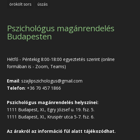
örökölt sors
úszás
Pszichológus magánrendelés
Budapesten
Hétfő - Péntekig 8:00-18:00 egyeztetés szerint (online
formában is - Zoom, Teams)
Email
:
szajlipszichologus@gmail.com
Telefon
:
+36 70 457 1866
Pszichológus magánrendelés helyszínei:
1111 Budapest, XI., Egry József u. 19. fsz. 5.
1111 Budapest, XI., Kruspér utca 5-7. fsz. 6.
Az árakról az
információ
fül alatt tájékozódhat.