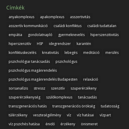
Címkék
anyakomplexus
apakomplexus
asszertivitás
asszertív kommunikáció
családi konfliktus
családi tudattalan
empátia
gondolatnapló
gyermeknevelés
hiperszenzitivitás
hiperszenzitív
HSP
idegrendszer
karantén
konfliktuskezelés
kreativitás
lebegés
meditáció
merülés
pszichológiai tanácsadás
pszichológus
pszichológus magánrendelés
pszichológus magánrendelés Budapesten
relaxáció
sorsanalízis
stressz
szenzitív
szuperérzékeny
szuperérzékenység
szülőkomplexus
tanácsadás
transzgenerációs hatás
transzgenerációs örökség
tudatosság
túlérzékeny
veszteségélmény
víz
víz hatásai
vízpart
víz pszichés hatása
énidő
érzékeny
önismeret