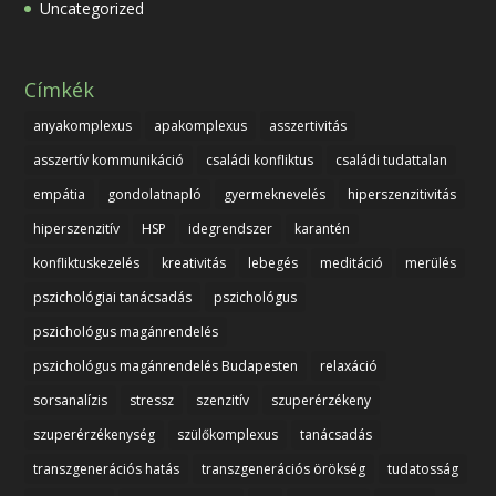
Uncategorized
Címkék
anyakomplexus
apakomplexus
asszertivitás
asszertív kommunikáció
családi konfliktus
családi tudattalan
empátia
gondolatnapló
gyermeknevelés
hiperszenzitivitás
hiperszenzitív
HSP
idegrendszer
karantén
konfliktuskezelés
kreativitás
lebegés
meditáció
merülés
pszichológiai tanácsadás
pszichológus
pszichológus magánrendelés
pszichológus magánrendelés Budapesten
relaxáció
sorsanalízis
stressz
szenzitív
szuperérzékeny
szuperérzékenység
szülőkomplexus
tanácsadás
transzgenerációs hatás
transzgenerációs örökség
tudatosság