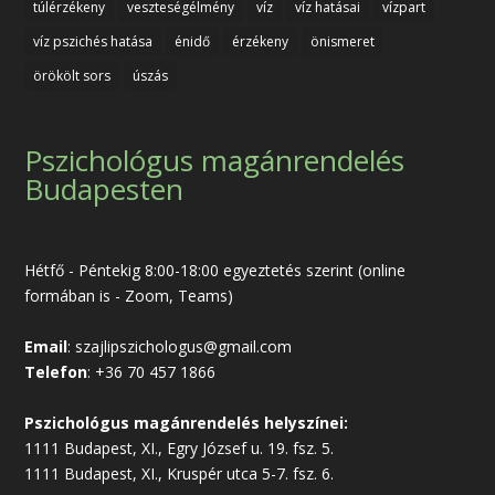
túlérzékeny
veszteségélmény
víz
víz hatásai
vízpart
víz pszichés hatása
énidő
érzékeny
önismeret
örökölt sors
úszás
Pszichológus magánrendelés
Budapesten
Hétfő - Péntekig 8:00-18:00 egyeztetés szerint (online
formában is - Zoom, Teams)
Email
:
szajlipszichologus@gmail.com
Telefon
:
+36 70 457 1866
Pszichológus magánrendelés helyszínei:
1111 Budapest, XI., Egry József u. 19. fsz. 5.
1111 Budapest, XI., Kruspér utca 5-7. fsz. 6.