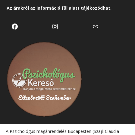
Az árakról az
információ
fül alatt tájékozódhat.
Facebook
Instagram
Link
A Pszichológus magánrendelés Budapesten (Szajli Claudia