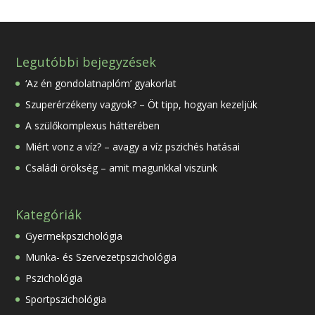
Legutóbbi bejegyzések
‘Az én gondolatnaplóm’ gyakorlat
Szuperérzékeny vagyok? – Öt tipp, hogyan kezeljük
A szülőkomplexus hátterében
Miért vonz a víz? – avagy a víz pszichés hatásai
Családi örökség – amit magunkkal viszünk
Kategóriák
Gyermekpszichológia
Munka- és Szervezetpszichológia
Pszichológia
Sportpszichológia