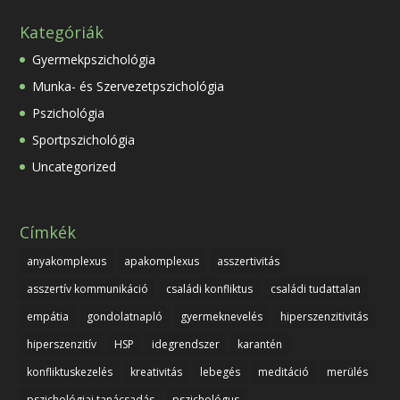
Kategóriák
Gyermekpszichológia
Munka- és Szervezetpszichológia
Pszichológia
Sportpszichológia
Uncategorized
Címkék
anyakomplexus
apakomplexus
asszertivitás
asszertív kommunikáció
családi konfliktus
családi tudattalan
empátia
gondolatnapló
gyermeknevelés
hiperszenzitivitás
hiperszenzitív
HSP
idegrendszer
karantén
konfliktuskezelés
kreativitás
lebegés
meditáció
merülés
pszichológiai tanácsadás
pszichológus