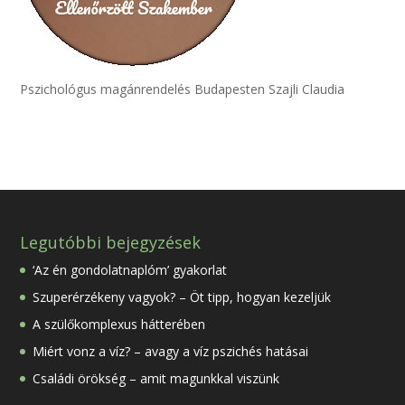
Pszichológus magánrendelés Budapesten Szajli Claudia
Legutóbbi bejegyzések
‘Az én gondolatnaplóm’ gyakorlat
Szuperérzékeny vagyok? – Öt tipp, hogyan kezeljük
A szülőkomplexus hátterében
Miért vonz a víz? – avagy a víz pszichés hatásai
Családi örökség – amit magunkkal viszünk