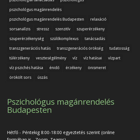
pszichológus magánrendelés
pszichológus magánrendelés Budapesten
relaxáció
sorsanalízis
stressz
szenzitív
szuperérzékeny
szuperérzékenység
szülőkomplexus
tanácsadás
transzgenerációs hatás
transzgenerációs örökség
tudatosság
túlérzékeny
veszteségélmény
víz
víz hatásai
vízpart
víz pszichés hatása
énidő
érzékeny
önismeret
örökölt sors
úszás
Pszichológus magánrendelés
Budapesten
Hétfő - Péntekig 8:00-18:00 egyeztetés szerint (online
formában is - Zoom, Teams)