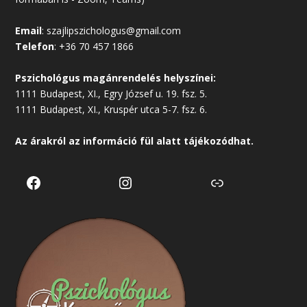
Email
:
szajlipszichologus@gmail.com
Telefon
:
+36 70 457 1866
Pszichológus magánrendelés helyszínei:
1111 Budapest, XI., Egry József u. 19. fsz. 5.
1111 Budapest, XI., Kruspér utca 5-7. fsz. 6.
Az árakról az
információ
fül alatt tájékozódhat.
Facebook
Instagram
Link