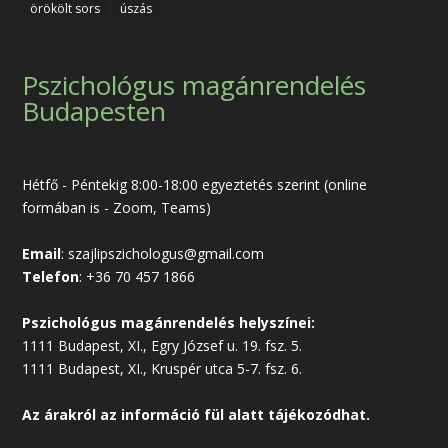
örökölt sors
úszás
Pszichológus magánrendelés
Budapesten
Hétfő - Péntekig 8:00-18:00 egyeztetés szerint (online
formában is - Zoom, Teams)
Email
:
szajlipszichologus@gmail.com
Telefon
:
+36 70 457 1866
Pszichológus magánrendelés helyszínei:
1111 Budapest, XI., Egry József u. 19. fsz. 5.
1111 Budapest, XI., Kruspér utca 5-7. fsz. 6.
Az árakról az
információ
fül alatt tájékozódhat.