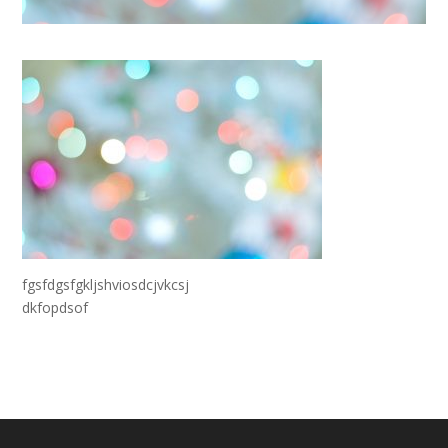
fgsfdgsfgkljshviosdcjvkcsj
dkfopdsof