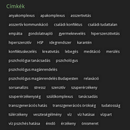
Címkék
anyakomplexus
apakomplexus
asszertivitás
asszertív kommunikáció
családi konfliktus
családi tudattalan
empátia
gondolatnapló
gyermeknevelés
hiperszenzitivitás
hiperszenzitív
HSP
idegrendszer
karantén
konfliktuskezelés
kreativitás
lebegés
meditáció
merülés
pszichológiai tanácsadás
pszichológus
pszichológus magánrendelés
pszichológus magánrendelés Budapesten
relaxáció
sorsanalízis
stressz
szenzitív
szuperérzékeny
szuperérzékenység
szülőkomplexus
tanácsadás
transzgenerációs hatás
transzgenerációs örökség
tudatosság
túlérzékeny
veszteségélmény
víz
víz hatásai
vízpart
víz pszichés hatása
énidő
érzékeny
önismeret