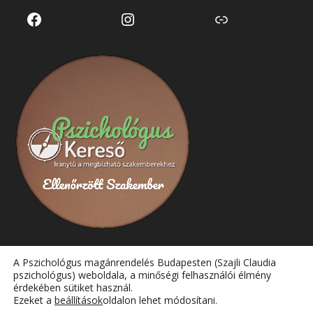
Facebook
Instagram
Link
A Pszichológus magánrendelés Budapesten (Szajli Claudia
pszichológus) weboldala, a minőségi felhasználói élmény
érdekében sütiket használ.
Ezeket a
beállítások
oldalon lehet módosítani.