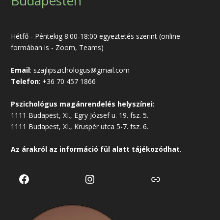
Budapesten
Hétfő - Péntekig 8:00-18:00 egyeztetés szerint (online
formában is - Zoom, Teams)
Email
:
szajlipszichologus@gmail.com
Telefon
:
+36 70 457 1866
Pszichológus magánrendelés helyszínei:
1111 Budapest, XI., Egry József u. 19. fsz. 5.
1111 Budapest, XI., Kruspér utca 5-7. fsz. 6.
Az árakról az
információ
fül alatt tájékozódhat.
Facebook
Instagram
Link