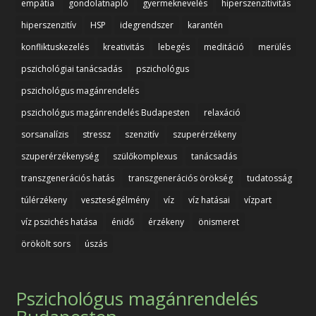
empátia
gondolatnapló
gyermeknevelés
hiperszenzitivitás
hiperszenzitív
HSP
idegrendszer
karantén
konfliktuskezelés
kreativitás
lebegés
meditáció
merülés
pszichológiai tanácsadás
pszichológus
pszichológus magánrendelés
pszichológus magánrendelés Budapesten
relaxáció
sorsanalízis
stressz
szenzitív
szuperérzékeny
szuperérzékenység
szülőkomplexus
tanácsadás
transzgenerációs hatás
transzgenerációs örökség
tudatosság
túlérzékeny
veszteségélmény
víz
víz hatásai
vízpart
víz pszichés hatása
énidő
érzékeny
önismeret
örökölt sors
úszás
Pszichológus magánrendelés