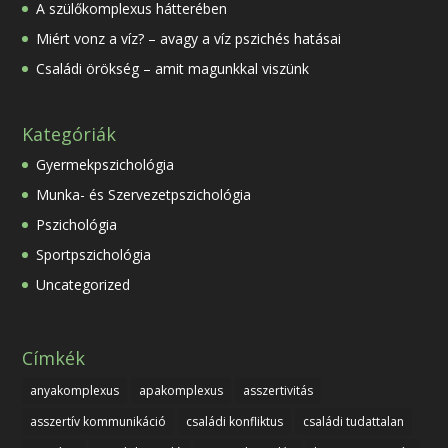
A szülőkomplexus hátterében
Miért vonz a víz? – avagy a víz pszichés hatásai
Családi örökség – amit magunkkal viszünk
Kategóriák
Gyermekpszichológia
Munka- és Szervezetpszichológia
Pszichológia
Sportpszichológia
Uncategorized
Címkék
anyakomplexus
apakomplexus
asszertivitás
asszertív kommunikáció
családi konfliktus
családi tudattalan