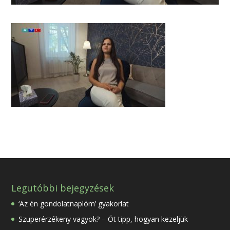
Legutóbbi bejegyzések
‘Az én gondolatnaplóm’ gyakorlat
Szuperérzékeny vagyok? – Öt tipp, hogyan kezeljük