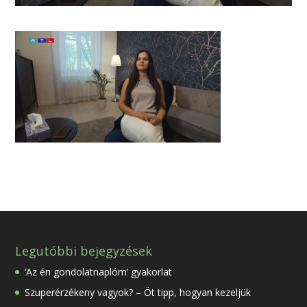
Legutóbbi bejegyzések
‘Az én gondolatnaplóm’ gyakorlat
Szuperérzékeny vagyok? – Öt tipp, hogyan kezeljük