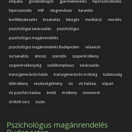
empátia
gondolatnapló
gyermeknevelés
hiperszenzitivitás
hiperszenzitív
HSP
idegrendszer
karantén
konfliktuskezelés
kreativitás
lebegés
meditáció
merülés
pszichológiai tanácsadás
pszichológus
pszichológus magánrendelés
pszichológus magánrendelés Budapesten
relaxáció
sorsanalízis
stressz
szenzitív
szuperérzékeny
szuperérzékenység
szülőkomplexus
tanácsadás
transzgenerációs hatás
transzgenerációs örökség
tudatosság
túlérzékeny
veszteségélmény
víz
víz hatásai
vízpart
víz pszichés hatása
énidő
érzékeny
önismeret
örökölt sors
úszás
Pszichológus magánrendelés