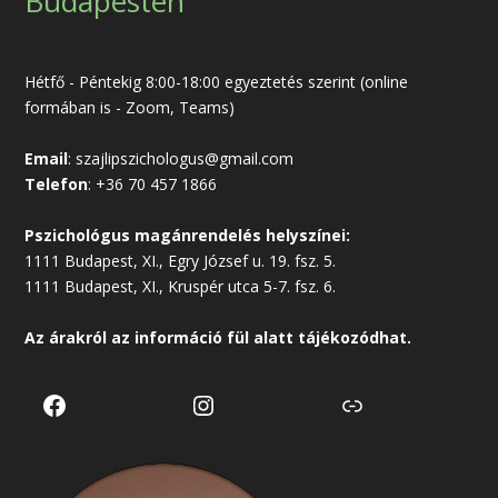
Budapesten
Hétfő - Péntekig 8:00-18:00 egyeztetés szerint (online
formában is - Zoom, Teams)
Email
:
szajlipszichologus@gmail.com
Telefon
:
+36 70 457 1866
Pszichológus magánrendelés helyszínei:
1111 Budapest, XI., Egry József u. 19. fsz. 5.
1111 Budapest, XI., Kruspér utca 5-7. fsz. 6.
Az árakról az
információ
fül alatt tájékozódhat.
Facebook
Instagram
Link