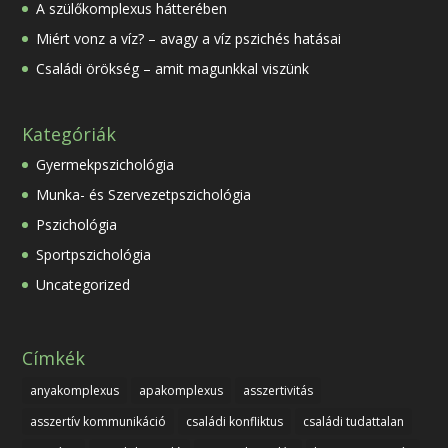
A szülőkomplexus hátterében
Miért vonz a víz? – avagy a víz pszichés hatásai
Családi örökség – amit magunkkal viszünk
Kategóriák
Gyermekpszichológia
Munka- és Szervezetpszichológia
Pszichológia
Sportpszichológia
Uncategorized
Címkék
anyakomplexus
apakomplexus
asszertivitás
asszertív kommunikáció
családi konfliktus
családi tudattalan