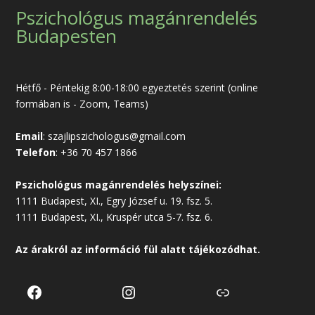
Pszichológus magánrendelés
Budapesten
Hétfő - Péntekig 8:00-18:00 egyeztetés szerint (online
formában is - Zoom, Teams)
Email
:
szajlipszichologus@gmail.com
Telefon
:
+36 70 457 1866
Pszichológus magánrendelés helyszínei:
1111 Budapest, XI., Egry József u. 19. fsz. 5.
1111 Budapest, XI., Kruspér utca 5-7. fsz. 6.
Az árakról az
információ
fül alatt tájékozódhat.
Facebook
Instagram
Link