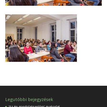
Legutóbbi bejegyzések
‘Az én gondolatnaplóm’ gyakorlat