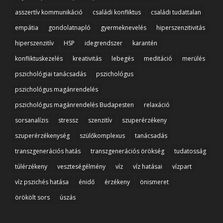
asszertív kommunikáció
családi konfliktus
családi tudattalan
empátia
gondolatnapló
gyermeknevelés
hiperszenzitivitás
hiperszenzitív
HSP
idegrendszer
karantén
konfliktuskezelés
kreativitás
lebegés
meditáció
merülés
pszichológiai tanácsadás
pszichológus
pszichológus magánrendelés
pszichológus magánrendelés Budapesten
relaxáció
sorsanalízis
stressz
szenzitív
szuperérzékeny
szuperérzékenység
szülőkomplexus
tanácsadás
transzgenerációs hatás
transzgenerációs örökség
tudatosság
túlérzékeny
veszteségélmény
víz
víz hatásai
vízpart
víz pszichés hatása
énidő
érzékeny
önismeret
örökölt sors
úszás