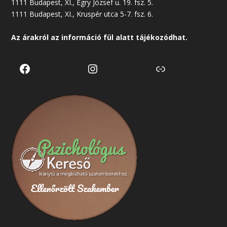
1111 Budapest, XI., Egry József u. 19. fsz. 5.
1111 Budapest, XI., Kruspér utca 5-7. fsz. 6.
Az árakról az
információ
fül alatt tájékozódhat.
Facebook
Instagram
Link