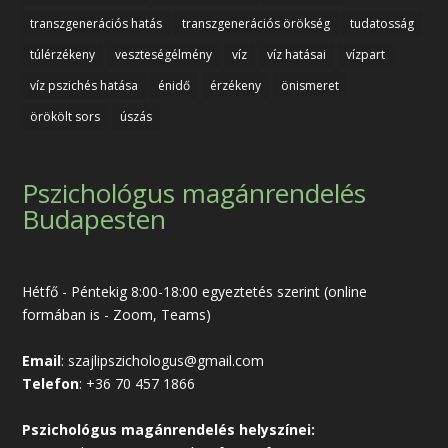
transzgenerációs hatás
transzgenerációs örökség
tudatosság
túlérzékeny
veszteségélmény
víz
víz hatásai
vízpart
víz pszichés hatása
énidő
érzékeny
önismeret
örökölt sors
úszás
Pszichológus magánrendelés
Budapesten
Hétfő - Péntekig 8:00-18:00 egyeztetés szerint (online
formában is - Zoom, Teams)
Email
:
szajlipszichologus@gmail.com
Telefon
:
+36 70 457 1866
Pszichológus magánrendelés helyszínei: