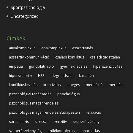
Sportpszichológia
Uncategorized
Címkék
anyakomplexus
apakomplexus
asszertivitás
asszertív kommunikáció
családi konfliktus
családi tudattalan
empátia
gondolatnapló
gyermeknevelés
hiperszenzitivitás
hiperszenzitív
HSP
idegrendszer
karantén
konfliktuskezelés
kreativitás
lebegés
meditáció
merülés
pszichológiai tanácsadás
pszichológus
pszichológus magánrendelés
pszichológus magánrendelés Budapesten
relaxáció
sorsanalízis
stressz
szenzitív
szuperérzékeny
szuperérzékenység
szülőkomplexus
tanácsadás