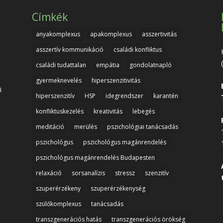
Címkék
anyakomplexus
apakomplexus
asszertivitás
asszertív kommunikáció
családi konfliktus
családi tudattalan
empátia
gondolatnapló
gyermeknevelés
hiperszenzitivitás
i
hiperszenzitív
HSP
idegrendszer
karantén
konfliktuskezelés
kreativitás
lebegés
meditáció
merülés
pszichológiai tanácsadás
pszichológus
pszichológus magánrendelés
pszichológus magánrendelés Budapesten
relaxáció
sorsanalízis
stressz
szenzitív
szuperérzékeny
szuperérzékenység
szülőkomplexus
tanácsadás
transzgenerációs hatás
transzgenerációs örökség