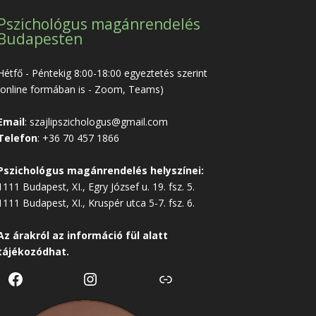
Pszichológus magánrendelés
Budapesten
Hétfő - Péntekig 8:00-18:00 egyeztetés szerint
(online formában is - Zoom, Teams)
Email
:
szajlipszichologus@gmail.com
Telefon
:
+36 70 457 1866
Pszichológus magánrendelés helyszínei:
1111 Budapest, XI., Egry József u. 19. fsz. 5.
1111 Budapest, XI., Kruspér utca 5-7. fsz. 6.
Az árakról az
információ
fül alatt
tájékozódhat.
Facebook
Instagram
Link