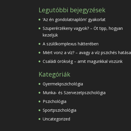
Legutóbbi bejegyzések
‘Az én gondolatnaplóm’ gyakorlat
Szuperérzékeny vagyok? – Öt tipp, hogyan
kezeljük
A szülőkomplexus hátterében
Miért vonz a víz? – avagy a víz pszichés hatása
Családi örökség – amit magunkkal viszünk
Kategóriák
Gyermekpszichológia
Munka- és Szervezetpszichológia
Pszichológia
Sportpszichológia
Uncategorized