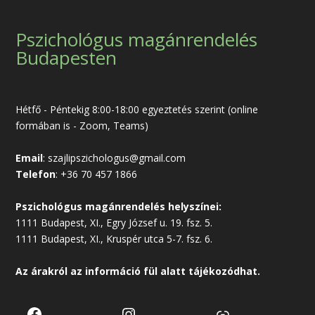
Pszichológus magánrendelés
Budapesten
Hétfő - Péntekig 8:00-18:00 egyeztetés szerint (online
formában is - Zoom, Teams)
Email
:
szajlipszichologus@gmail.com
Telefon
:
+36 70 457 1866
Pszichológus magánrendelés helyszínei:
1111 Budapest, XI., Egry József u. 19. fsz. 5.
1111 Budapest, XI., Kruspér utca 5-7. fsz. 6.
Az árakról az
információ
fül alatt tájékozódhat.
Facebook
Instagram
Link