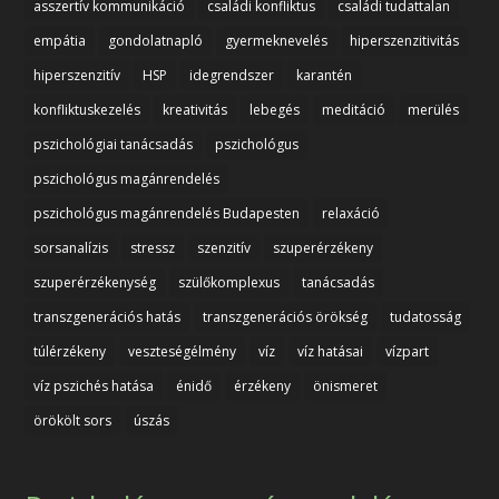
asszertív kommunikáció
családi konfliktus
családi tudattalan
empátia
gondolatnapló
gyermeknevelés
hiperszenzitivitás
hiperszenzitív
HSP
idegrendszer
karantén
konfliktuskezelés
kreativitás
lebegés
meditáció
merülés
pszichológiai tanácsadás
pszichológus
pszichológus magánrendelés
pszichológus magánrendelés Budapesten
relaxáció
sorsanalízis
stressz
szenzitív
szuperérzékeny
szuperérzékenység
szülőkomplexus
tanácsadás
transzgenerációs hatás
transzgenerációs örökség
tudatosság
túlérzékeny
veszteségélmény
víz
víz hatásai
vízpart
víz pszichés hatása
énidő
érzékeny
önismeret
örökölt sors
úszás