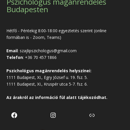
Pszichológus magánrendelés
Budapesten
Hétfő - Péntekig 8:00-18:00 egyeztetés szerint (online
formában is - Zoom, Teams)
Email
:
szajlipszichologus@gmail.com
Telefon
:
+36 70 457 1866
Pszichológus magánrendelés helyszínei:
1111 Budapest, XI., Egry József u. 19. fsz. 5.
1111 Budapest, XI., Kruspér utca 5-7. fsz. 6.
Az árakról az
információ
fül alatt tájékozódhat.
Facebook
Instagram
Link