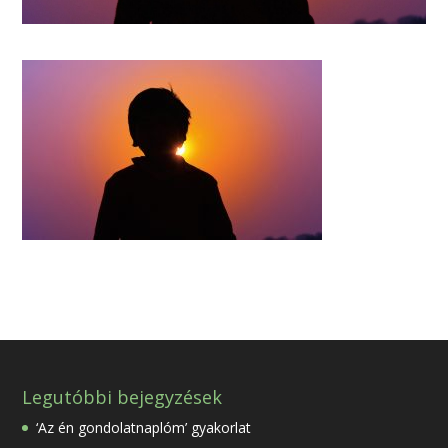
Legutóbbi bejegyzések
‘Az én gondolatnaplóm’ gyakorlat