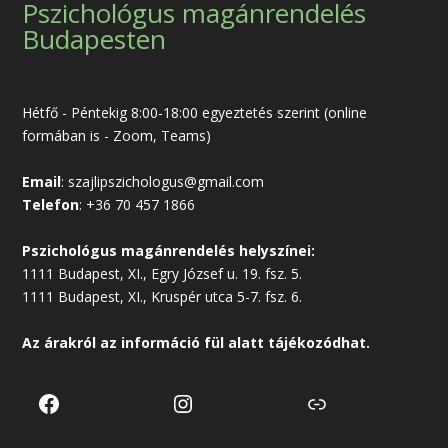
Pszichológus magánrendelés
Budapesten
Hétfő - Péntekig 8:00-18:00 egyeztetés szerint (online
formában is - Zoom, Teams)
Email
:
szajlipszichologus@gmail.com
Telefon
:
+36 70 457 1866
Pszichológus magánrendelés helyszínei:
1111 Budapest, XI., Egry József u. 19. fsz. 5.
1111 Budapest, XI., Kruspér utca 5-7. fsz. 6.
Az árakról az
információ
fül alatt tájékozódhat.
Facebook
Instagram
Link