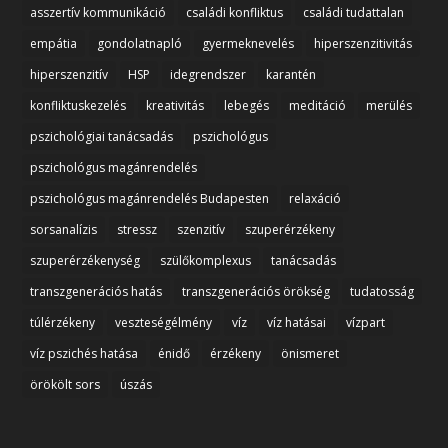
asszertív kommunikáció
családi konfliktus
családi tudattalan
empátia
gondolatnapló
gyermeknevelés
hiperszenzitivitás
hiperszenzitív
HSP
idegrendszer
karantén
konfliktuskezelés
kreativitás
lebegés
meditáció
merülés
pszichológiai tanácsadás
pszichológus
pszichológus magánrendelés
pszichológus magánrendelés Budapesten
relaxáció
sorsanalízis
stressz
szenzitív
szuperérzékeny
szuperérzékenység
szülőkomplexus
tanácsadás
transzgenerációs hatás
transzgenerációs örökség
tudatosság
túlérzékeny
veszteségélmény
víz
víz hatásai
vízpart
víz pszichés hatása
énidő
érzékeny
önismeret
örökölt sors
úszás