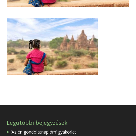
Legutóbbi bejegyzések
‘Az én gondolatnaplóm’ gyakorlat