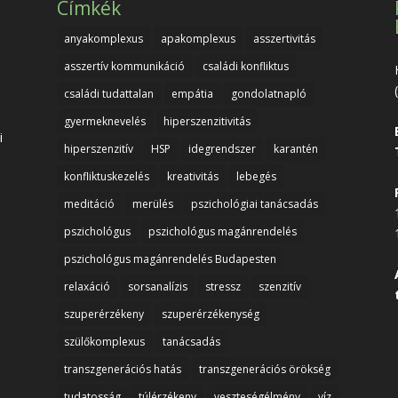
Címkék
anyakomplexus
apakomplexus
asszertivitás
asszertív kommunikáció
családi konfliktus
családi tudattalan
empátia
gondolatnapló
gyermeknevelés
hiperszenzitivitás
i
hiperszenzitív
HSP
idegrendszer
karantén
konfliktuskezelés
kreativitás
lebegés
meditáció
merülés
pszichológiai tanácsadás
pszichológus
pszichológus magánrendelés
pszichológus magánrendelés Budapesten
relaxáció
sorsanalízis
stressz
szenzitív
szuperérzékeny
szuperérzékenység
szülőkomplexus
tanácsadás
transzgenerációs hatás
transzgenerációs örökség
tudatosság
túlérzékeny
veszteségélmény
víz