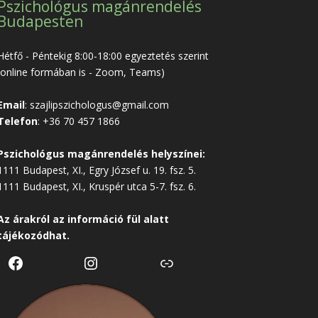
Pszichológus magánrendelés
Budapesten
Hétfő - Péntekig 8:00-18:00 egyeztetés szerint
(online formában is - Zoom, Teams)
Email
:
szajlipszichologus@gmail.com
Telefon
:
+36 70 457 1866
Pszichológus magánrendelés helyszínei:
1111 Budapest, XI., Egry József u. 19. fsz. 5.
1111 Budapest, XI., Kruspér utca 5-7. fsz. 6.
Az árakról az
információ
fül alatt
tájékozódhat.
Facebook
Instagram
Link