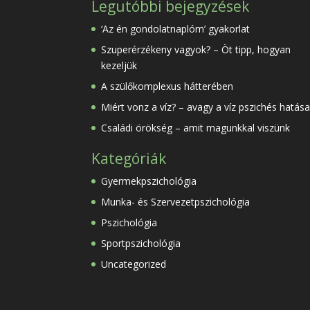
Legutóbbi bejegyzések
‘Az én gondolatnaplóm’ gyakorlat
Szuperérzékeny vagyok? – Öt tipp, hogyan
kezeljük
A szülőkomplexus hátterében
Miért vonz a víz? – avagy a víz pszichés hatása
Családi örökség – amit magunkkal viszünk
Kategóriák
Gyermekpszichológia
Munka- és Szervezetpszichológia
Pszichológia
Sportpszichológia
Uncategorized