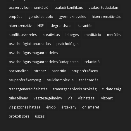
asszertív kommunikáció
családi konfliktus
családi tudattalan
empátia
gondolatnapló
gyermeknevelés
hiperszenzitivitás
hiperszenzitív
HSP
idegrendszer
karantén
konfliktuskezelés
kreativitás
lebegés
meditáció
merülés
pszichológiai tanácsadás
pszichológus
pszichológus magánrendelés
pszichológus magánrendelés Budapesten
relaxáció
sorsanalízis
stressz
szenzitív
szuperérzékeny
szuperérzékenység
szülőkomplexus
tanácsadás
transzgenerációs hatás
transzgenerációs örökség
tudatosság
túlérzékeny
veszteségélmény
víz
víz hatásai
vízpart
víz pszichés hatása
énidő
érzékeny
önismeret
örökölt sors
úszás