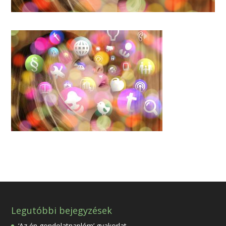
Legutóbbi bejegyzések
‘Az én gondolatnaplóm’ gyakorlat