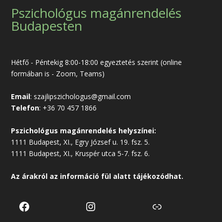
Pszichológus magánrendelés
Budapesten
Hétfő - Péntekig 8:00-18:00 egyeztetés szerint (online
formában is - Zoom, Teams)
Email
:
szajlipszichologus@gmail.com
Telefon
:
+36 70 457 1866
Pszichológus magánrendelés helyszínei:
1111 Budapest, XI., Egry József u. 19. fsz. 5.
1111 Budapest, XI., Kruspér utca 5-7. fsz. 6.
Az árakról az
információ
fül alatt tájékozódhat.
Facebook
Instagram
Link