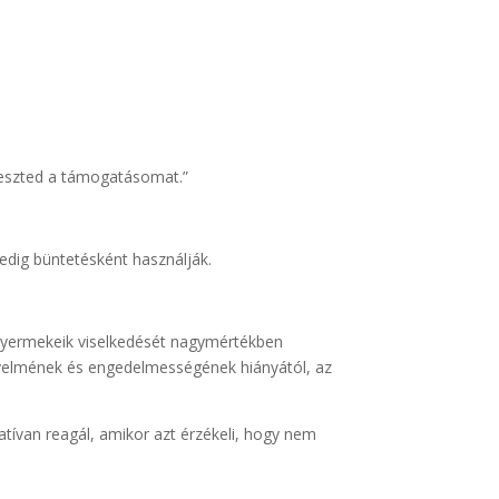
lveszted a támogatásomat.”
edig büntetésként használják.
 Gyermekeik viselkedését nagymértékben
gyelmének és engedelmességének hiányától, az
tívan reagál, amikor azt érzékeli, hogy nem