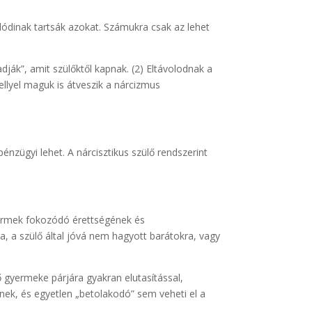
alódinak tartsák azokat. Számukra csak az lehet
ják”, amit szülőktől kapnak. (2) Eltávolodnak a
mellyel maguk is átveszik a nárcizmus
énzügyi lehet. A nárcisztikus szülő rendszerint
gyermek fokozódó érettségének és
ra, a szülő által jóvá nem hagyott barátokra, vagy
 gyermeke párjára gyakran elutasítással,
nek, és egyetlen „betolakodó” sem veheti el a