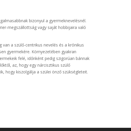
 izgalmasabbnak bizonyul a gyermeknevelésnél.
ier-megszállottság vagy saját hobbijaira való
 van a szülő-centrikus nevelés és a krónikus
essen gyermekére. Környezetében gyakran
gyermekeik felé, időnként pedig szigorúan bánnak
őktől, az, hogy egy nárcisztikus szülő
, hogy kiszolgálja a szülei önző szükségleteit.