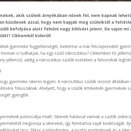
mekek, akik szüleik árnyékában nőnek fel, nem kapnak lehet
kan küzdenek azzal, hogy nem kapják meg szüleiktől a feltétl
zülő befolyása alatt felnőni nagy kihívást jelent. De vajon m
ülőt? Cikkemből kiderül!
zékeli gyermeke függetlenségét, beleértve a már felcseperedett gyerm
honnan is tudhatjuk, ha egy szülő nárcisztikus? Cikkemben tíz jellem
 jellemző, addig a nárcisztikus szülők esetében a felsoroltak legtöbb
t
 hogy gyermeke sikeres legyen. A nárcisztikus szülők viszont általáb
tésére fókuszálnak. Ahelyett, hogy a szülők értékelnék gyermekeik sajá
ségét gyengítik.
yermekeik potenciálja miatt. Sikereik hatással vannak a szülők önbecs
rmekétől megvonja a sikereket, így fenntartva saját kiválóságát. Ilyen
lításokat tesz. Ekkor a teljesítmény, a pozitív eredmények és a siker t