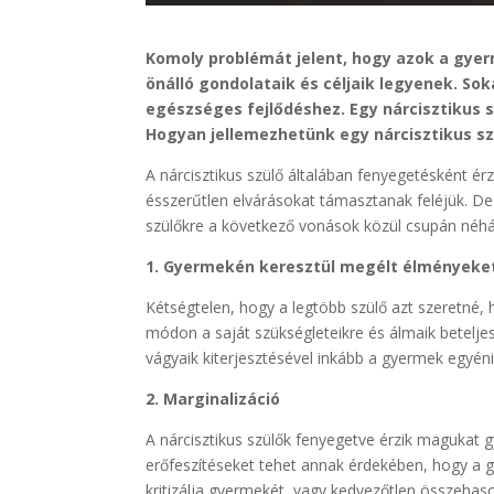
Komoly problémát jelent, hogy azok a gyer
önálló gondolataik és céljaik legyenek. So
egészséges fejlődéshez. Egy nárcisztikus s
Hogyan jellemezhetünk egy nárcisztikus sz
A nárcisztikus szülő általában fenyegetésként ér
ésszerűtlen elvárásokat támasztanak feléjük. De 
szülőkre a következő vonások közül csupán néhány
1. Gyermekén keresztül megélt élményeke
Kétségtelen, hogy a legtöbb szülő azt szeretné,
módon a saját szükségleteikre és álmaik beteljesí
vágyaik kiterjesztésével inkább a gyermek egyéni
2. Marginalizáció
A nárcisztikus szülők fenyegetve érzik magukat g
erőfeszítéseket tehet annak érdekében, hogy a gye
kritizálja gyermekét, vagy kedvezőtlen összehason