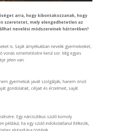
őséget arra, hogy kibontakozzanak, hogy
en szeretetet, mely elengedhetetlen az
i állhat nevelési módszereinek hátterében?
eket is. Saját árnyékukban nevelik gyermekeiket,
ző vonás ismertetésére kerül sor. Míg egyes
je jelen van.
an nem gyermekük javát szolgálják, hanem önző
t gondolatait, céljait és érzelmeit, saját
ülésére. Egy nárcisztikus szülő komoly
 például, ha egy szülő indokolatlanul ítélkezik,
eljes elutasítása történik.