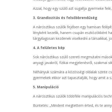
Azzal, hogy egy szülő azt sugallja gyermeke felé
3. Grandiozitás és felsőbbrendűség
A nárcisztikus szülők fejében egy hamisan felépí
lényként kezelik, hanem csupán eszközökként ha
tárgyilagosan kezdenek viselkedni a társaikkal, 
4. A felületes kép
Sok nárcisztikus szülő szereti megmutatni mások
anyagi javakról, fizikai megjelenésről, szakmai s
Néhányuk számára a közösségi oldalak szinte cso
gyermekek ekkor azt tapasztalják, hogy amit a s
5. Manipuláció
A nárcisztikus szülők többféle manipulációs tech
Büntetés: „Mindent megtettem érted, és te annyi