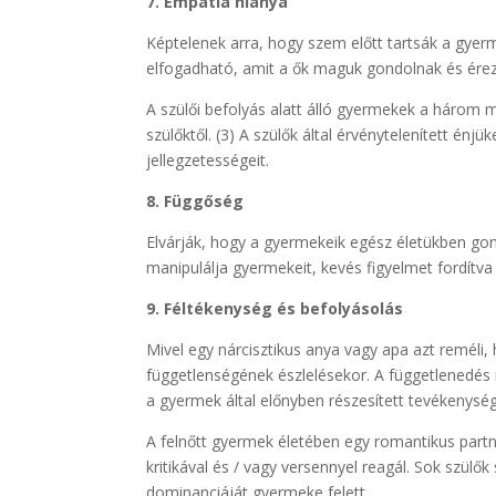
7. Empátia hiánya
Képtelenek arra, hogy szem előtt tartsák a gyerm
elfogadható, amit a ők maguk gondolnak és ére
A szülői befolyás alatt álló gyermekek a három m
szülőktől. (3) A szülők által érvénytelenített énj
jellegzetességeit.
8. Függőség
Elvárják, hogy a gyermekeik egész életükben gondo
manipulálja gyermekeit, kevés figyelmet fordítva a
9. Féltékenység és befolyásolás
Mivel egy nárcisztikus anya vagy apa azt reméli,
függetlenségének észlelésekor. A függetlenedés ir
a gyermek által előnyben részesített tevékenysége
A felnőtt gyermek életében egy romantikus partn
kritikával és / vagy versennyel reagál. Sok szü
dominanciáját gyermeke felett.