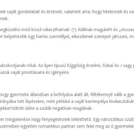
ek saját gondolatait és érzéseit, valamint arra, hogy hitelesnek és v
znek.
egküzdési mód közül választhatnak: (1) Kiállnak magukért és „visszaad
üket helyettesítik egy hamis személlyel, elkezdenek szerepet játszani, 
skodjanak róluk. Az ilyen típusú függőség érzelmi, fizikai és / vagy p
zok saját prioritásaira és igényeire.
 hogy gyermeke állandóan a befolyása alatt áll, féltékennyé válik a 
ányába tett lépésekre, mint például a saját karrierpálya kiválasztásá
kkel töltött időre a szülők negatívan reagálnak.
er megjelenése nagy fenyegetésnek tekinthető. Egy nárcisztikus szülő
lők szemében egyetlen romantikus partner sem felel meg az ő gyermeké