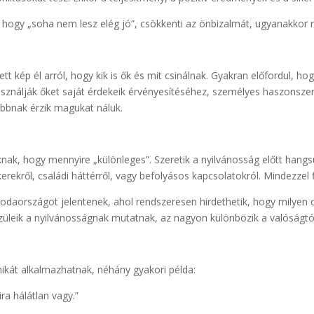
, hogy „soha nem lesz elég jó”, csökkenti az önbizalmát, ugyanakkor n
tett kép él arról, hogy kik is ők és mit csinálnak. Gyakran előfordul,
sználják őket saját érdekeik érvényesítéséhez, személyes haszonszer
jobbnak érzik magukat náluk.
nak, hogy mennyire „különleges”. Szeretik a nyilvánosság előtt hangs
ikerekről, családi háttérről, vagy befolyásos kapcsolatokról. Mindezzel
daországot jelentenek, ahol rendszeresen hirdethetik, hogy milyen cs
züleik a nyilvánosságnak mutatnak, az nagyon különbözik a valóságtó
nikát alkalmazhatnak, néhány gyakori példa:
ra hálátlan vagy.”