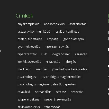
Címkék
anyakomplexus
apakomplexus
asszertivitás
asszertív kommunikáció
családi konfliktus
családi tudattalan
empátia
gondolatnapló
gyermeknevelés
hiperszenzitivitás
i
hiperszenzitív
HSP
idegrendszer
karantén
konfliktuskezelés
kreativitás
lebegés
meditáció
merülés
pszichológiai tanácsadás
pszichológus
pszichológus magánrendelés
pszichológus magánrendelés Budapesten
relaxáció
sorsanalízis
stressz
szenzitív
szuperérzékeny
szuperérzékenység
szülőkomplexus
tanácsadás