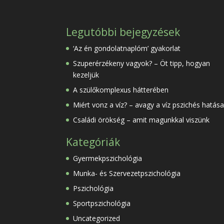
Legutóbbi bejegyzések
‘Az én gondolatnaplóm’ gyakorlat
Szuperérzékeny vagyok? – Öt tipp, hogyan
kezeljük
A szülőkomplexus hátterében
Miért vonz a víz? – avagy a víz pszichés hatása
Családi örökség – amit magunkkal viszünk
Kategóriák
Gyermekpszichológia
Munka- és Szervezetpszichológia
Pszichológia
Sportpszichológia
Uncategorized