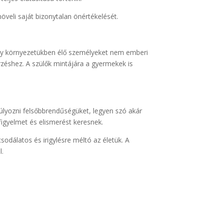
öveli saját bizonytalan önértékelését.
 hogy környezetükben élő személyeket nem emberi
zéshez. A szülők mintájára a gyermekek is
úlyozni felsőbbrendűségüket, legyen szó akár
 figyelmet és elismerést keresnek.
odálatos és irigylésre méltó az életük. A
l.