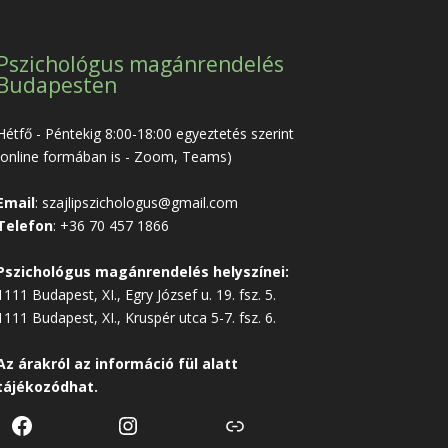
Pszichológus magánrendelés
Budapesten
Hétfő - Péntekig 8:00-18:00 egyeztetés szerint
(online formában is - Zoom, Teams)
Email
:
szajlipszichologus@gmail.com
Telefon
:
+36 70 457 1866
Pszichológus magánrendelés helyszínei:
1111 Budapest, XI., Egry József u. 19. fsz. 5.
1111 Budapest, XI., Kruspér utca 5-7. fsz. 6.
Az árakról az
információ
fül alatt
tájékozódhat.
Facebook
Instagram
Link