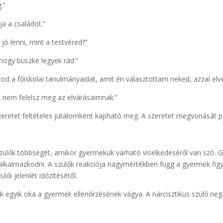
.”
a a családot.”
jó lenni, mint a testvéred?”
hogy büszke legyek rád.”
tod a főiskolai tanulmányaidat, amit én választottam neked, azzal e
 nem felelsz meg az elvárásaimnak.”
eretet feltételes jutalomként kapható meg. A szeretet megvonását p
zülők többségét, amikor gyermekük várható viselkedéséről van szó.
alkalmazkodni. A szülők reakciója nagymértékben függ a gyermek fi
lői jelenlét időzítésétől.
egyik oka a gyermek ellenőrzésének vágya. A nárcisztikus szülő nega