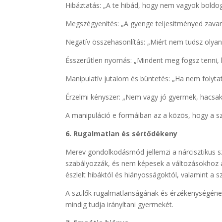
Hibáztatás: „A te hibád, hogy nem vagyok boldog
Megszégyenítés: „A gyenge teljesítményed zavarj
Negatív összehasonlítás: „Miért nem tudsz olyan 
Ésszerűtlen nyomás: „Mindent meg fogsz tenni, 
Manipulatív jutalom és büntetés: „Ha nem folyta
Érzelmi kényszer: „Nem vagy jó gyermek, hacsak
A manipuláció e formáiban az a közös, hogy a sz
6. Rugalmatlan és sértődékeny
Merev gondolkodásmód jellemzi a nárcisztikus s
szabályozzák, és nem képesek a változásokhoz 
észlelt hibáktól és hiányosságoktól, valamint a szü
A szülők rugalmatlanságának és érzékenységének 
mindig tudja irányítani gyermekét.