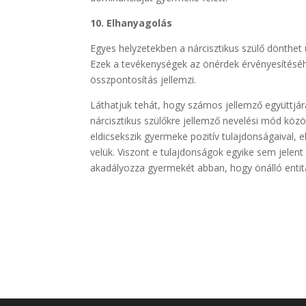
10. Elhanyagolás
Egyes helyzetekben a nárcisztikus szülő dönthet
Ezek a tevékenységek az önérdek érvényesítéséhez
összpontosítás jellemzi.
Láthatjuk tehát, hogy számos jellemző együttjár
nárcisztikus szülőkre jellemző nevelési mód köz
eldicsekszik gyermeke pozitív tulajdonságaival, 
velük. Viszont e tulajdonságok egyike sem jelent
akadályozza gyermekét abban, hogy önálló entitás