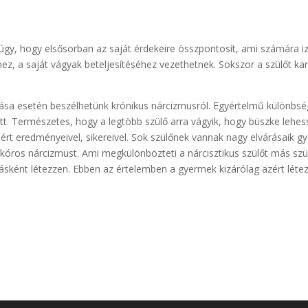
 úgy, hogy elsősorban az saját érdekeire összpontosít, ami számára
, a saját vágyak beteljesítéséhez vezethetnek. Sokszor a szülőt karr
ása esetén beszélhetünk krónikus nárcizmusról. Egyértelmű különbség
ött. Természetes, hogy a legtöbb szülő arra vágyik, hogy büszke leh
elért eredményeivel, sikereivel. Sok szülőnek vannak nagy elvárásaik 
 kóros nárcizmust. Ami megkülönbözteti a nárcisztikus szülőt más szül
ként létezzen. Ebben az értelemben a gyermek kizárólag azért létezik