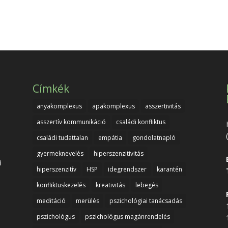
Címkék
anyakomplexus
apakomplexus
asszertivitás
asszertív kommunikáció
családi konfliktus
családi tudattalan
empátia
gondolatnapló
gyermeknevelés
hiperszenzitivitás
i
hiperszenzitív
HSP
idegrendszer
karantén
konfliktuskezelés
kreativitás
lebegés
meditáció
merülés
pszichológiai tanácsadás
pszichológus
pszichológus magánrendelés