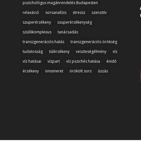
pszichológus magánrendelés Budapesten
relaxáció
sorsanalízis
stressz
szenzitív
szuperérzékeny
szuperérzékenység
szülőkomplexus
tanácsadás
transzgenerációs hatás
transzgenerációs örökség
tudatosság
túlérzékeny
veszteségélmény
víz
víz hatásai
vízpart
víz pszichés hatása
énidő
érzékeny
önismeret
örökölt sors
úszás