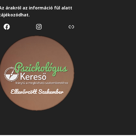
Az árakról az
információ
fül alatt
tájékozódhat.
Facebook
Instagram
Link