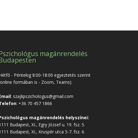
Pszichológus magánrendelés
Budapesten
Hétfő - Péntekig 8:00-18:00 egyeztetés szerint
(online formában is - Zoom, Teams)
Email
:
szajlipszichologus@gmail.com
Telefon
:
+36 70 457 1866
Pszichológus magánrendelés helyszínei:
1111 Budapest, XI., Egry József u. 19. fsz. 5.
1111 Budapest, XI., Kruspér utca 5-7. fsz. 6.