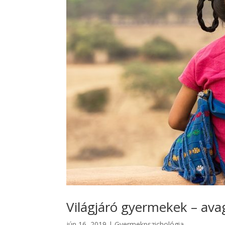
Világjáró gyermekek – avag
jún 16, 2019
|
Gyermekpszichológia