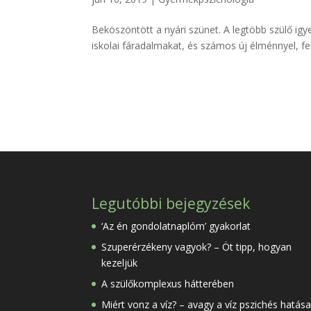
Beköszöntött a nyári szünet. A legtöbb szülő igy
iskolai fáradalmakat, és számos új élménnyel, fel
Legutóbbi bejegyzések
‘Az én gondolatnaplóm’ gyakorlat
Szuperérzékeny vagyok? – Öt tipp, hogyan
kezeljük
A szülőkomplexus hátterében
Miért vonz a víz? – avagy a víz pszichés hatása