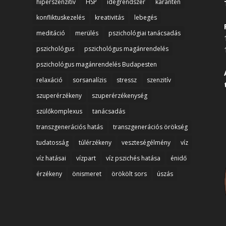
hiperszenzitív
HSP
idegrendszer
karantén
konfliktuskezelés
kreativitás
lebegés
meditáció
merülés
pszichológiai tanácsadás
pszichológus
pszichológus magánrendelés
pszichológus magánrendelés Budapesten
relaxáció
sorsanalízis
stressz
szenzitív
szuperérzékeny
szuperérzékenység
szülőkomplexus
tanácsadás
transzgenerációs hatás
transzgenerációs örökség
tudatosság
túlérzékeny
veszteségélmény
víz
víz hatásai
vízpart
víz pszichés hatása
énidő
érzékeny
önismeret
örökölt sors
úszás