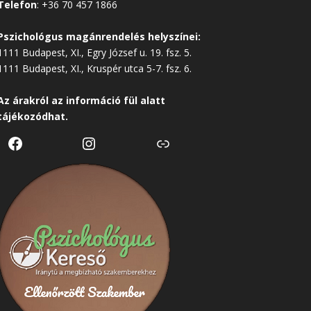
Telefon
:
+36 70 457 1866
Pszichológus magánrendelés helyszínei:
1111 Budapest, XI., Egry József u. 19. fsz. 5.
1111 Budapest, XI., Kruspér utca 5-7. fsz. 6.
Az árakról az
információ
fül alatt
tájékozódhat.
Facebook
Instagram
Link