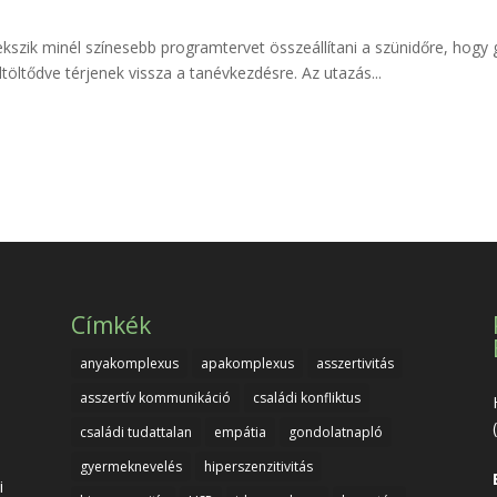
ekszik minél színesebb programtervet összeállítani a szünidőre, hogy
töltődve térjenek vissza a tanévkezdésre. Az utazás...
Címkék
anyakomplexus
apakomplexus
asszertivitás
asszertív kommunikáció
családi konfliktus
családi tudattalan
empátia
gondolatnapló
gyermeknevelés
hiperszenzitivitás
i