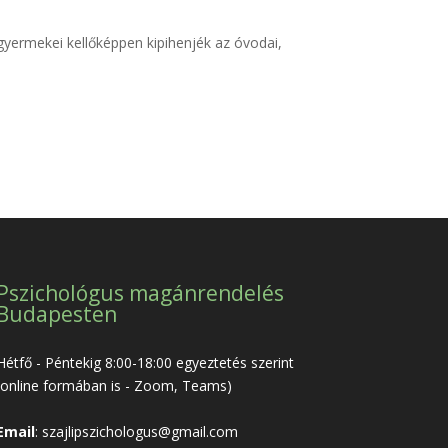
 gyermekei kellőképpen kipihenjék az óvodai,
Pszichológus magánrendelés
Budapesten
Hétfő - Péntekig 8:00-18:00 egyeztetés szerint
(online formában is - Zoom, Teams)
Email
:
szajlipszichologus@gmail.com