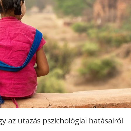
y az utazás pszichológiai hatásairól