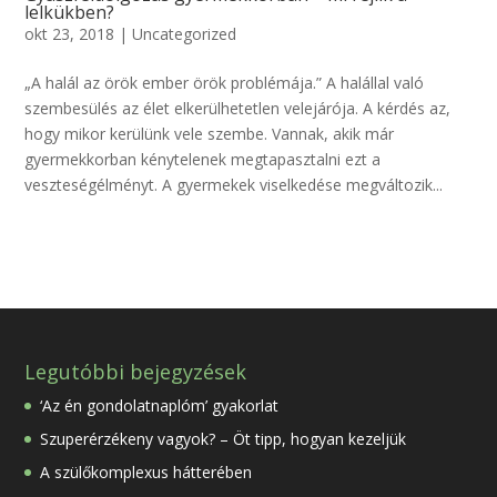
lelkükben?
okt 23, 2018
|
Uncategorized
„A halál az örök ember örök problémája.” A halállal való
szembesülés az élet elkerülhetetlen velejárója. A kérdés az,
hogy mikor kerülünk vele szembe. Vannak, akik már
gyermekkorban kénytelenek megtapasztalni ezt a
veszteségélményt. A gyermekek viselkedése megváltozik...
Legutóbbi bejegyzések
‘Az én gondolatnaplóm’ gyakorlat
Szuperérzékeny vagyok? – Öt tipp, hogyan kezeljük
A szülőkomplexus hátterében