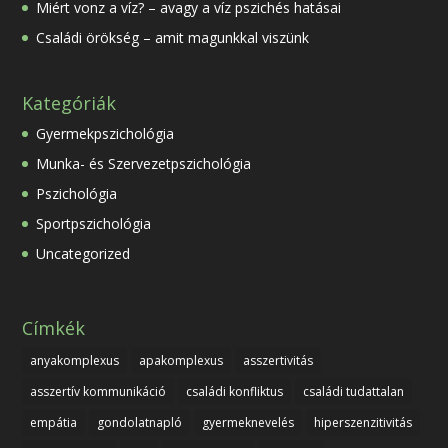
Miért vonz a víz? – avagy a víz pszichés hatásai
Családi örökség – amit magunkkal viszünk
Kategóriák
Gyermekpszichológia
Munka- és Szervezetpszichológia
Pszichológia
Sportpszichológia
Uncategorized
Címkék
anyakomplexus
apakomplexus
asszertivitás
asszertív kommunikáció
családi konfliktus
családi tudattalan
empátia
gondolatnapló
gyermeknevelés
hiperszenzitivitás