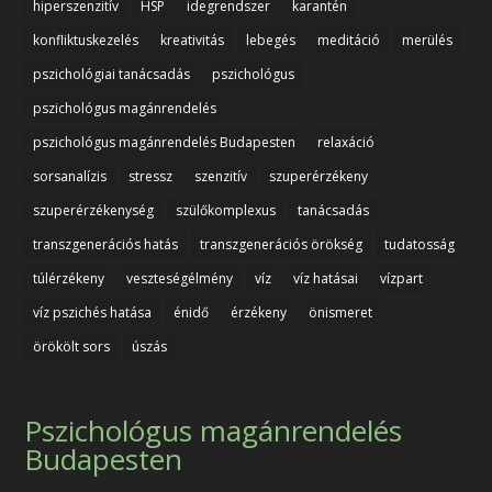
hiperszenzitív
HSP
idegrendszer
karantén
konfliktuskezelés
kreativitás
lebegés
meditáció
merülés
pszichológiai tanácsadás
pszichológus
pszichológus magánrendelés
pszichológus magánrendelés Budapesten
relaxáció
sorsanalízis
stressz
szenzitív
szuperérzékeny
szuperérzékenység
szülőkomplexus
tanácsadás
transzgenerációs hatás
transzgenerációs örökség
tudatosság
túlérzékeny
veszteségélmény
víz
víz hatásai
vízpart
víz pszichés hatása
énidő
érzékeny
önismeret
örökölt sors
úszás
Pszichológus magánrendelés
Budapesten