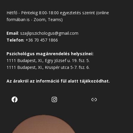
Hétfő - Péntekig 8:00-18:00 egyeztetés szerint (online
formában is - Zoom, Teams)
Email
:
szajlipszichologus@gmail.com
Telefon
:
+36 70 457 1866
Pszichológus magánrendelés helyszínei:
1111 Budapest, XI., Egry József u. 19. fsz. 5.
1111 Budapest, XI., Kruspér utca 5-7. fsz. 6.
Az árakról az
információ
fül alatt tájékozódhat.
Facebook
Instagram
Link