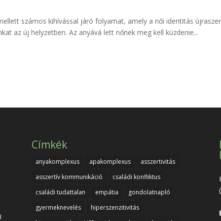
llett számos kihívással járó folyamat, amely a női identitás újrasz
at az új helyzetben. Az anyává lett nőnek meg kell küzdenie...
Címkék
anyakomplexus
apakomplexus
asszertivitás
asszertív kommunikáció
családi konfliktus
családi tudattalan
empátia
gondolatnapló
gyermeknevelés
hiperszenzitivitás
i