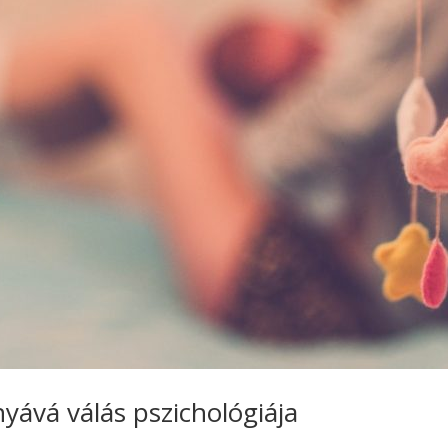
nyává válás pszichológiája