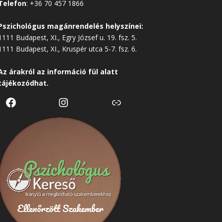
Telefon
:
+36 70 457 1866
Pszichológus magánrendelés helyszínei:
1111 Budapest, XI., Egry József u. 19. fsz. 5.
1111 Budapest, XI., Kruspér utca 5-7. fsz. 6.
Az árakról az
információ
fül alatt
tájékozódhat.
Facebook
Instagram
Link