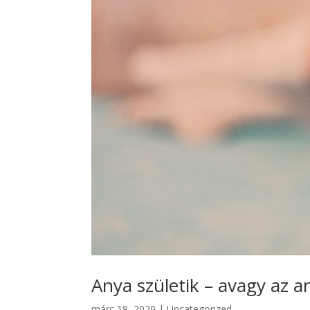
Anya születik – avagy az a
márc 18, 2020
|
Uncategorized