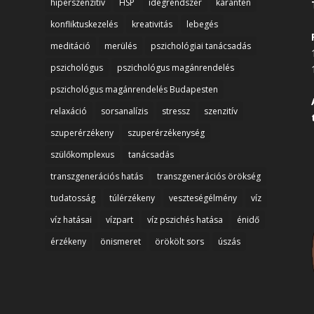
hiperszenzitív
HSP
idegrendszer
karantén
konfliktuskezelés
kreativitás
lebegés
meditáció
merülés
pszichológiai tanácsadás
pszichológus
pszichológus magánrendelés
pszichológus magánrendelés Budapesten
relaxáció
sorsanalízis
stressz
szenzitív
szuperérzékeny
szuperérzékenység
szülőkomplexus
tanácsadás
transzgenerációs hatás
transzgenerációs örökség
tudatosság
túlérzékeny
veszteségélmény
víz
víz hatásai
vízpart
víz pszichés hatása
énidő
érzékeny
önismeret
örökölt sors
úszás