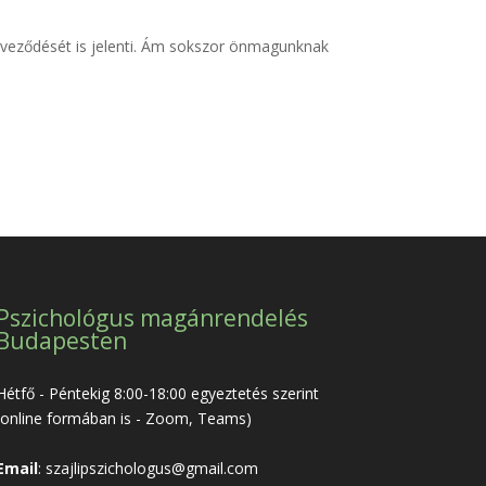
erveződését is jelenti. Ám sokszor önmagunknak
Pszichológus magánrendelés
Budapesten
Hétfő - Péntekig 8:00-18:00 egyeztetés szerint
(online formában is - Zoom, Teams)
Email
:
szajlipszichologus@gmail.com