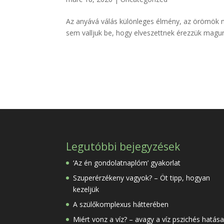
Az anyává válás különleges élmény, az örömök me
sem valljuk be, hogy elveszettnek érezzük magunk
Legutóbbi bejegyzések
‘Az én gondolatnaplóm’ gyakorlat
Szuperérzékeny vagyok? – Öt tipp, hogyan
kezeljük
A szülőkomplexus hátterében
Miért vonz a víz? – avagy a víz pszichés hatása