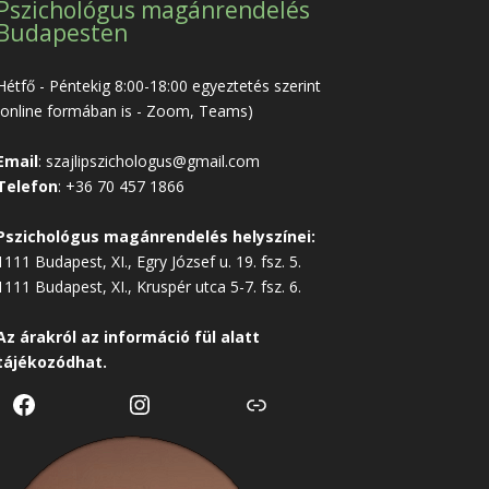
Pszichológus magánrendelés
Budapesten
Hétfő - Péntekig 8:00-18:00 egyeztetés szerint
(online formában is - Zoom, Teams)
Email
:
szajlipszichologus@gmail.com
Telefon
:
+36 70 457 1866
Pszichológus magánrendelés helyszínei:
1111 Budapest, XI., Egry József u. 19. fsz. 5.
1111 Budapest, XI., Kruspér utca 5-7. fsz. 6.
Az árakról az
információ
fül alatt
tájékozódhat.
Facebook
Instagram
Link