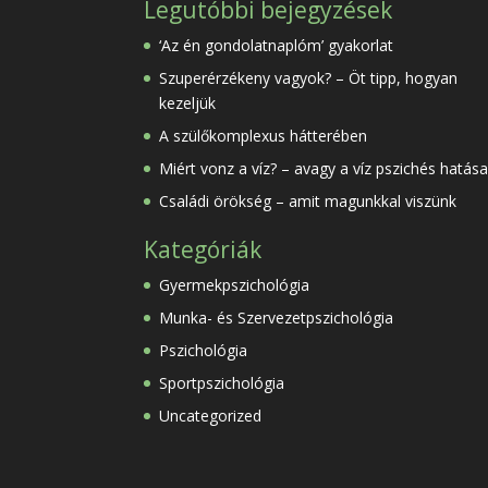
Legutóbbi bejegyzések
‘Az én gondolatnaplóm’ gyakorlat
Szuperérzékeny vagyok? – Öt tipp, hogyan
kezeljük
A szülőkomplexus hátterében
Miért vonz a víz? – avagy a víz pszichés hatása
Családi örökség – amit magunkkal viszünk
Kategóriák
Gyermekpszichológia
Munka- és Szervezetpszichológia
Pszichológia
Sportpszichológia
Uncategorized