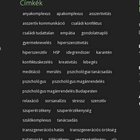
Címkék
anyakomplexus
apakomplexus
asszertivitás
asszertív kommunikáció
családi konfliktus
családi tudattalan
empátia
gondolatnapló
gyermeknevelés
hiperszenzitivitás
i
hiperszenzitív
HSP
idegrendszer
karantén
konfliktuskezelés
kreativitás
lebegés
meditáció
merülés
pszichológiai tanácsadás
pszichológus
pszichológus magánrendelés
pszichológus magánrendelés Budapesten
relaxáció
sorsanalízis
stressz
szenzitív
szuperérzékeny
szuperérzékenység
szülőkomplexus
tanácsadás
transzgenerációs hatás
transzgenerációs örökség
tudatosság
túlérzékeny
veszteségélmény
víz