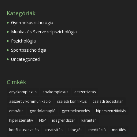
Kategóriák
Gyermekpszichológia
Munka- és Szervezetpszichológia
Pszichológia
Sportpszichológia
Uncategorized
Címkék
anyakomplexus
apakomplexus
asszertivitás
asszertív kommunikáció
családi konfliktus
családi tudattalan
empátia
gondolatnapló
gyermeknevelés
hiperszenzitivitás
hiperszenzitív
HSP
idegrendszer
karantén
konfliktuskezelés
kreativitás
lebegés
meditáció
merülés