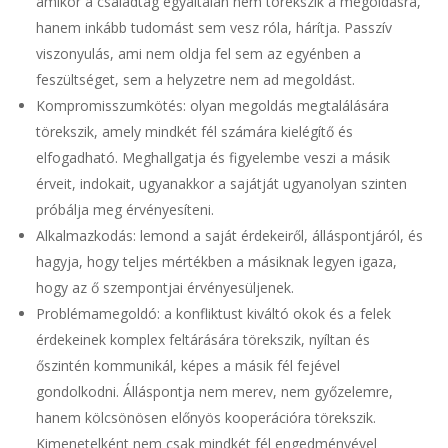
amikor a családtag egyáltalán nem törekszik a megoldásra,
hanem inkább tudomást sem vesz róla, hárítja. Passzív
viszonyulás, ami nem oldja fel sem az egyénben a
feszültséget, sem a helyzetre nem ad megoldást.
Kompromisszumkötés: olyan megoldás megtalálására
törekszik, amely mindkét fél számára kielégítő és
elfogadható. Meghallgatja és figyelembe veszi a másik
érveit, indokait, ugyanakkor a sajátját ugyanolyan szinten
próbálja meg érvényesíteni.
Alkalmazkodás: lemond a saját érdekeiről, álláspontjáról, és
hagyja, hogy teljes mértékben a másiknak legyen igaza,
hogy az ő szempontjai érvényesüljenek.
Problémamegoldó: a konfliktust kiváltó okok és a felek
érdekeinek komplex feltárására törekszik, nyíltan és
őszintén kommunikál, képes a másik fél fejével
gondolkodni. Álláspontja nem merev, nem győzelemre,
hanem kölcsönösen előnyös kooperációra törekszik.
Kimenetelként nem csak mindkét fél engedményével