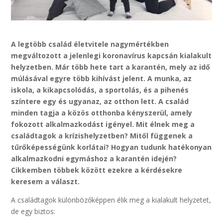
A legtöbb család életvitele nagymértékben
megváltozott a jelenlegi koronavírus kapcsán kialakult
helyzetben. Már több hete tart a karantén, mely az idő
múlásával egyre több kihívást jelent. A munka, az
iskola, a kikapcsolódás, a sportolás, és a pihenés
színtere egy és ugyanaz, az otthon lett. A család
minden tagja a közös otthonba kényszerül, amely
fokozott alkalmazkodást igényel. Mit élnek meg a
családtagok a krízishelyzetben? Mitől függenek a
tűrőképességünk korlátai? Hogyan tudunk hatékonyan
alkalmazkodni egymáshoz a karantén idején?
Cikkemben többek között ezekre a kérdésekre
keresem a választ.
A családtagok különbözőképpen élik meg a kialakult helyzetet,
de egy biztos: