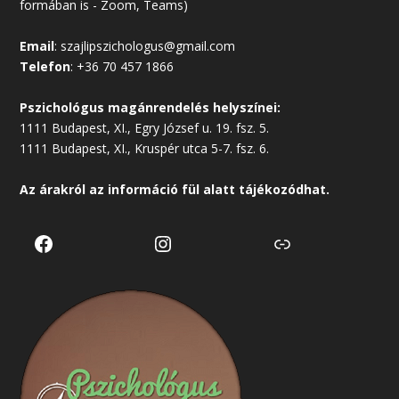
formában is - Zoom, Teams)
Email
:
szajlipszichologus@gmail.com
Telefon
:
+36 70 457 1866
Pszichológus magánrendelés helyszínei:
1111 Budapest, XI., Egry József u. 19. fsz. 5.
1111 Budapest, XI., Kruspér utca 5-7. fsz. 6.
Az árakról az
információ
fül alatt tájékozódhat.
Facebook
Instagram
Link