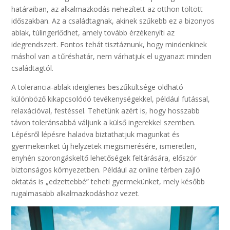
határaiban, az alkalmazkodás nehezített az otthon töltött
időszakban. Az a családtagnak, akinek szűkebb ez a bizonyos
ablak, túlingerlődhet, amely tovább érzékenyíti az
idegrendszert. Fontos tehát tisztáznunk, hogy mindenkinek
máshol van a tűréshatár, nem várhatjuk el ugyanazt minden
családtagtól.
A tolerancia-ablak ideiglenes beszűkültsége oldható
különböző kikapcsolódó tevékenységekkel, például futással,
relaxációval, festéssel. Tehetünk azért is, hogy hosszabb
távon toleránsabbá váljunk a külső ingerekkel szemben.
Lépésről lépésre haladva biztathatjuk magunkat és
gyermekeinket új helyzetek megismerésére, ismeretlen,
enyhén szorongáskeltő lehetőségek feltárására, először
biztonságos környezetben. Például az online térben zajló
oktatás is „edzettebbé” teheti gyermekünket, mely később
rugalmasabb alkalmazkodáshoz vezet.