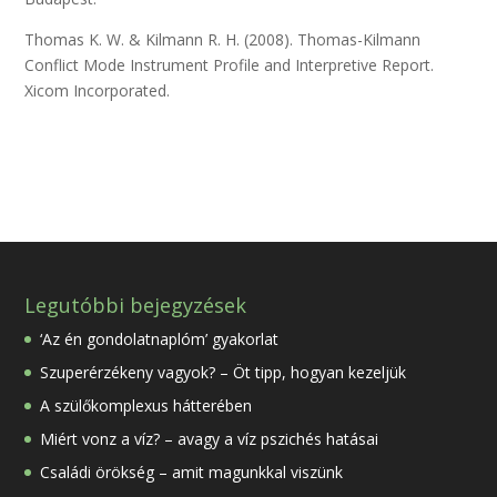
Thomas K. W. & Kilmann R. H. (2008). Thomas-Kilmann
Conflict Mode Instrument Profile and Interpretive Report.
Xicom Incorporated.
Legutóbbi bejegyzések
‘Az én gondolatnaplóm’ gyakorlat
Szuperérzékeny vagyok? – Öt tipp, hogyan kezeljük
A szülőkomplexus hátterében
Miért vonz a víz? – avagy a víz pszichés hatásai
Családi örökség – amit magunkkal viszünk