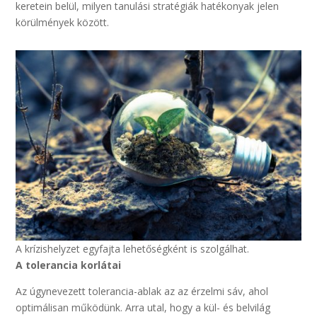
keretein belül, milyen tanulási stratégiák hatékonyak jelen
körülmények között.
A krízishelyzet egyfajta lehetőségként is szolgálhat.
A tolerancia korlátai
Az úgynevezett tolerancia-ablak az az érzelmi sáv, ahol
optimálisan működünk. Arra utal, hogy a kül- és belvilág