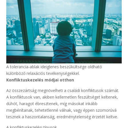
A tolerancia-ablak ideiglenes beszűkültsége oldható
különböző relaxációs tevékenységekkel.
Konfliktuskezelés módjai otthon
Az összezártság megnövelheti a családi konfliktusok számát.
A konfliktusok van, akiben kellemetlen feszültséget keltenek,
dühöt, haragot ébresztenek, míg másokat inkább
megbénítanak, tehetetlenné válnak, vagy éppen szomorúvá
tesznek a haszontalanság, eredménytelenség érzetét keltve.
A konfliktuskezelési típusok