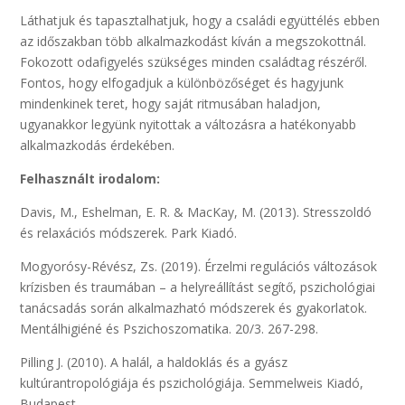
Láthatjuk és tapasztalhatjuk, hogy a családi együttélés ebben
az időszakban több alkalmazkodást kíván a megszokottnál.
Fokozott odafigyelés szükséges minden családtag részéről.
Fontos, hogy elfogadjuk a különbözőséget és hagyjunk
mindenkinek teret, hogy saját ritmusában haladjon,
ugyanakkor legyünk nyitottak a változásra a hatékonyabb
alkalmazkodás érdekében.
Felhasznált irodalom:
Davis, M., Eshelman, E. R. & MacKay, M. (2013). Stresszoldó
és relaxációs módszerek. Park Kiadó.
Mogyorósy-Révész, Zs. (2019). Érzelmi regulációs változások
krízisben és traumában – a helyreállítást segítő, pszichológiai
tanácsadás során alkalmazható módszerek és gyakorlatok.
Mentálhigiéné és Pszichoszomatika. 20/3. 267-298.
Pilling J. (2010). A halál, a haldoklás és a gyász
kultúrantropológiája és pszichológiája. Semmelweis Kiadó,
Budapest.