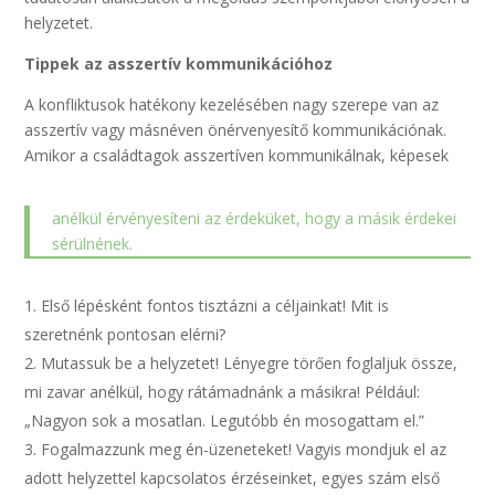
helyzetet.
Tippek az asszertív kommunikációhoz
A konfliktusok hatékony kezelésében nagy szerepe van az
asszertív vagy másnéven önérvenyesítő kommunikációnak.
Amikor a családtagok asszertíven kommunikálnak, képesek
anélkül érvényesíteni az érdeküket, hogy a másik érdekei
sérülnének.
Első lépésként fontos tisztázni a céljainkat! Mit is
szeretnénk pontosan elérni?
Mutassuk be a helyzetet! Lényegre törően foglaljuk össze,
mi zavar anélkül, hogy rátámadnánk a másikra! Például:
„Nagyon sok a mosatlan. Legutóbb én mosogattam el.”
Fogalmazzunk meg én-üzeneteket! Vagyis mondjuk el az
adott helyzettel kapcsolatos érzéseinket, egyes szám első