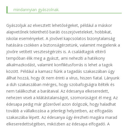
mindannyian gyászolnak.
Gyászoljuk az elvesztett lehetőségeket, például a máskor
alapvetőnek tekinthető baráti összejöveteleket, hobbikat,
iskolai eseményeket. A jövővel kapcsolatos bizonytalanság
hatására csökken a biztonságérzetünk, valamint megjelenik a
jövőre vetített veszteségérzés is. A családtagok eltérő
tempóban élik meg a gyászt, ami nehezíti a hatékony
alkalmazkodást, valamint konfliktusforrás is lehet a tagok
között. Például a kamasz fiúnk a tagadás szakaszában úgy
állhat hozzá, hogy őt nem érinti a vírus, hiszen fiatal. Lányunk
a düh szakaszában mérges, hogy szobafogságra ítélték és
nem találkozhat a barátaival. Az édesanya elkeseredett,
nehezen viseli a kilátástalanságot, szomorúságot él meg. Az
édesapa pedig már gőzerővel azon dolgozik, hogy haladhat
tovább a vállalkozása a jelenlegi helyzetben, az elfogadás
szakaszába lépett. Az édesanya úgy érezheti magára marad
elkeseredettségében, miközben az édesapa elfogadó. A