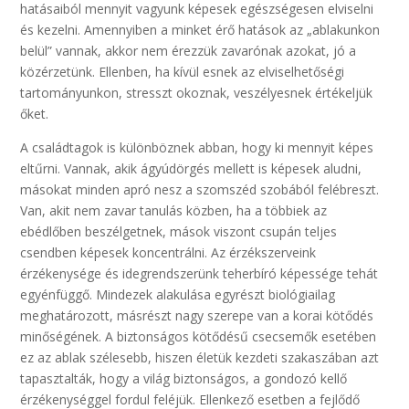
hatásaiból mennyit vagyunk képesek egészségesen elviselni
és kezelni. Amennyiben a minket érő hatások az „ablakunkon
belül” vannak, akkor nem érezzük zavarónak azokat, jó a
közérzetünk. Ellenben, ha kívül esnek az elviselhetőségi
tartományunkon, stresszt okoznak, veszélyesnek értékeljük
őket.
A családtagok is különböznek abban, hogy ki mennyit képes
eltűrni. Vannak, akik ágyúdörgés mellett is képesek aludni,
másokat minden apró nesz a szomszéd szobából felébreszt.
Van, akit nem zavar tanulás közben, ha a többiek az
ebédlőben beszélgetnek, mások viszont csupán teljes
csendben képesek koncentrálni. Az érzékszerveink
érzékenysége és idegrendszerünk teherbíró képessége tehát
egyénfüggő. Mindezek alakulása egyrészt biológiailag
meghatározott, másrészt nagy szerepe van a korai kötődés
minőségének. A biztonságos kötődésű csecsemők esetében
ez az ablak szélesebb, hiszen életük kezdeti szakaszában azt
tapasztalták, hogy a világ biztonságos, a gondozó kellő
érzékenységgel fordul feléjük. Ellenkező esetben a fejlődő