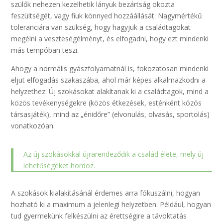
szülők nehezen kezelhetik lányuk bezártság okozta
feszültségét, vagy fiuk könnyed hozzáállását. Nagymértékű
toleranciára van szükség, hogy hagyjuk a családtagokat
megélni a veszteségélményt, és elfogadni, hogy ezt mindenki
más tempóban teszi.
Ahogy a normális gyászfolyamatnál is, fokozatosan mindenki
eljut elfogadás szakaszába, ahol már képes alkalmazkodni a
helyzethez. Új szokásokat alakítanak ki a családtagok, mind a
közös tevékenységekre (közös étkezések, esténként közös
társasjáték), mind az „énidőre” (elvonulás, olvasás, sportolás)
vonatkozóan.
Az új szokásokkal újrarendeződik a család élete, mely új
lehetőségeket hordoz.
A szokások kialakításánál érdemes arra fókuszálni, hogyan
hozható ki a maximum a jelenlegi helyzetben. Például, hogyan
tud gyermekünk felkészülni az érettségire a távoktatás