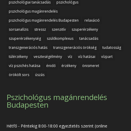
pszichológiai tanácsadás
pszichológus
pszichológus magánrendelés
pszichológus magánrendelés Budapesten
relaxáció
sorsanalízis
stressz
szenzitív
szuperérzékeny
szuperérzékenység
szülőkomplexus
tanácsadás
transzgenerációs hatás
transzgenerációs örökség
tudatosság
túlérzékeny
veszteségélmény
víz
víz hatásai
vízpart
víz pszichés hatása
énidő
érzékeny
önismeret
örökölt sors
úszás
Pszichológus magánrendelés
Budapesten
Hétfő - Péntekig 8:00-18:00 egyeztetés szerint (online