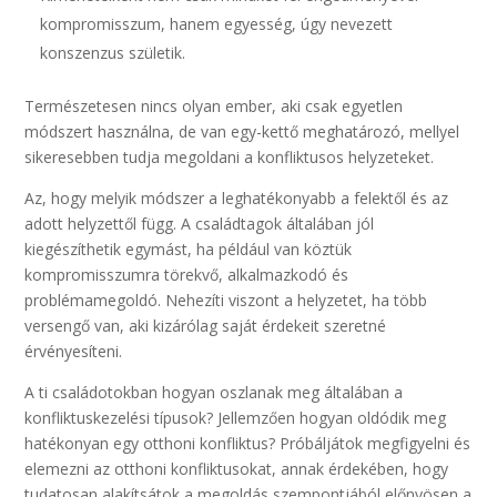
kompromisszum, hanem egyesség, úgy nevezett
konszenzus születik.
Természetesen nincs olyan ember, aki csak egyetlen
módszert használna, de van egy-kettő meghatározó, mellyel
sikeresebben tudja megoldani a konfliktusos helyzeteket.
Az, hogy melyik módszer a leghatékonyabb a felektől és az
adott helyzettől függ. A családtagok általában jól
kiegészíthetik egymást, ha például van köztük
kompromisszumra törekvő, alkalmazkodó és
problémamegoldó. Nehezíti viszont a helyzetet, ha több
versengő van, aki kizárólag saját érdekeit szeretné
érvényesíteni.
A ti családotokban hogyan oszlanak meg általában a
konfliktuskezelési típusok? Jellemzően hogyan oldódik meg
hatékonyan egy otthoni konfliktus? Próbáljátok megfigyelni és
elemezni az otthoni konfliktusokat, annak érdekében, hogy
tudatosan alakítsátok a megoldás szempontjából előnyösen a