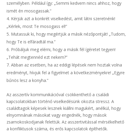
személyben. Például így: „Semmi kedvem nincs ahhoz, hogy
ismét én mosogassak.”
Kérjük azt a konkrét viselkedést, amit látni szeretnénk!
„Kérlek, most Te mosogass el!”
Mutassuk ki, hogy megértjük a másik nézőpontját! „Tudom,
hogy Te is elfáradtál ma.”
Próbáljuk meg elérni, hogy a másik fél ígéretet tegyen!
„Tehát megtennéd ezt nekem?”
Abban az esetben, ha az eddigi lépések nem hoztak volna
eredményt, hívjuk fel a figyelmet a következményekre! „Egyre
bűnös lesz a konyha.”
Az asszertív kommunikációval csökkenthető a családi
kapcsolatokban történő viselkedésünk okozta stressz. A
családtagok képesek lesznek kiállni magukért, anélkül, hogy
elnyomnának másokat vagy engednék, hogy mások
zsarnokoskodjanak felettük. Az asszertivitással mérsékelhető
a konfliktusok száma, és erős kapcsolatok építhetők.