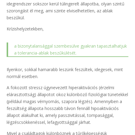
idegrendszer sokszor kerül túlingerelt állapotba, olyan szintű
szorongást él meg, ami szinte elviselhetetlen, az ablak
beszűkül.
Krízishelyzetekben,
a bizonytalansággal szembesülve gyakran tapasztalhatjuk
a tolerancia-ablak beszűkülését.
Ilyenkor, sokkal hamarabb leszünk feszültek, idegesek, mint
normál esetben.
A fokozott stressz úgynevezett hiperaktivációs (érzelmi
elárasztottság) állapotot okoz különböző fiziológiai tünetekkel
(például magas vérnyomás, szapora légzés). Amennyiben a
feszültség állapota hosszabb távon fennáll hipoaktivációs
állapot alakulhat ki, amely passzivitással, tompasággal,
légzéscsökkenéssel, lefagyottsággal járhat.
Mivel a családtagok különböznek a tűrőképességük